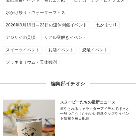
夏の注目イベント・催しまとめ
ビアガーデン・ビアフェス
水かけ祭り・ウォーターフェス
2026年9月19日～23日の連休開催イベント
七夕まつり
アジサイの見頃
リアル謎解きイベント
スイーツイベント
お酒イベント
恐竜イベント
プラネタリウム・天体観測
編集部イチオシ
スヌーピーたちの最新ニュース
癒やされるキャラクターアイテムでほっと
一息つこう！かわいい最新グッズやイベン
ト情報を毎日配信