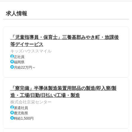
求人情報
「児童指導員・保育士」三養基郡みやき町・放課後
等デイサービス
キッズハウススマイル
正社員
福岡県
月給22万円～
「寮完備」半導体製造装置用部品の製造/即入寮/製
造・工場/日勤/日払い/工場・製造
株式会社京栄センター
派遣社員
鹿児島県
時給1,500円