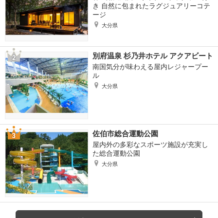
き 自然に包まれたラグジュアリーコテ
ージ
大分県
別府温泉 杉乃井ホテル アクアビート
南国気分が味わえる屋内レジャープー
ル
大分県
佐伯市総合運動公園
屋内外の多彩なスポーツ施設が充実し
た総合運動公園
大分県