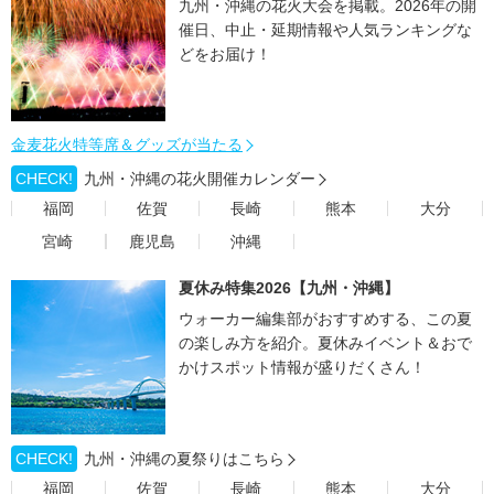
九州・沖縄の花火大会を掲載。2026年の開
催日、中止・延期情報や人気ランキングな
どをお届け！
金麦花火特等席＆グッズが当たる
CHECK!
九州・沖縄の花火開催カレンダー
福岡
佐賀
長崎
熊本
大分
宮崎
鹿児島
沖縄
夏休み特集2026【九州・沖縄】
ウォーカー編集部がおすすめする、この夏
の楽しみ方を紹介。夏休みイベント＆おで
かけスポット情報が盛りだくさん！
CHECK!
九州・沖縄の夏祭りはこちら
福岡
佐賀
長崎
熊本
大分