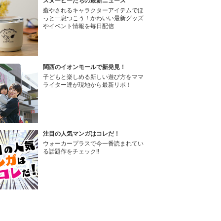
スヌーピーたちの最新ニュース
癒やされるキャラクターアイテムでほ
っと一息つこう！かわいい最新グッズ
やイベント情報を毎日配信
関西のイオンモールで新発見！
子どもと楽しめる新しい遊び方をママ
ライター達が現地から最新リポ！
注目の人気マンガはコレだ！
ウォーカープラスで今一番読まれてい
る話題作をチェック!!