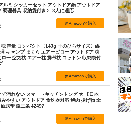
-300 アルミ クッカーセット アウトドア鍋 アウトドア
 調理器具 収納袋付き 2–3人に適応
Amazonで購入
円
ャンプ 枕 軽量 コンパクト【140g·手のひらサイズ】綿
処理 キャンプ まくら エアーピロー アウトドア 枕
ロー 空気枕 エアー枕 携帯枕 コットン 収納袋付
グ
Amazonで購入
円
いて汚れない スマートキッチントング 大 【日本
みやすい アウトドア 食洗器対応 焼肉 揚げ物 全
仙武堂 燕三条 42497
Amazonで購入
円