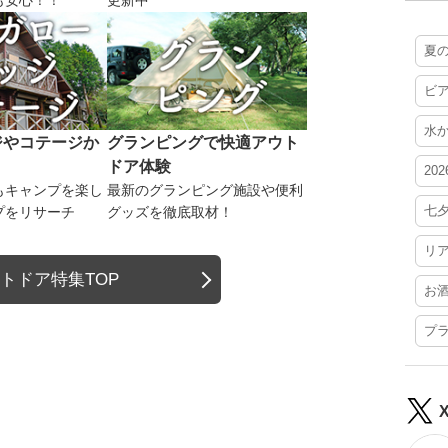
も安心！！
更新中
夏
ビ
水
ジやコテージか
グランピングで快適アウト
ドア体験
20
もキャンプを楽し
最新のグランピング施設や便利
七
プをリサーチ
グッズを徹底取材！
リ
トドア特集TOP
お
プ