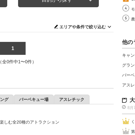
モ
農
エリアや条件で絞り込む
他の
1
キャン
1（全0件中1〜0件）
グラン
バーベ
アスレ
ング
バーベキュー場
アスレチック
大
8月
く
楽しむ全20種のアトラクション
第