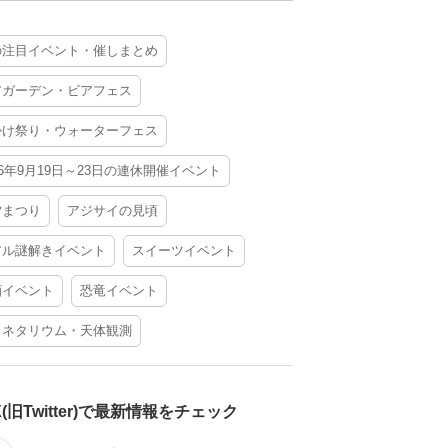
の注目イベント・催しまとめ
アガーデン・ビアフェス
かけ祭り・ウォーターフェス
26年9月19日～23日の連休開催イベント
夕まつり
アジサイの見頃
アル謎解きイベント
スイーツイベント
酒イベント
恐竜イベント
ラネタリウム・天体観測
X(旧Twitter)で最新情報をチェック