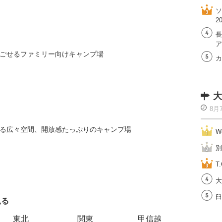
ソ
2
長
ア
ごせるファミリー向けキャンプ場
カ
大
8月
る広々空間、開放感たっぷりのキャンプ場
W
別
T.
大
臼
見る
エリアご
東北
関東
甲信越