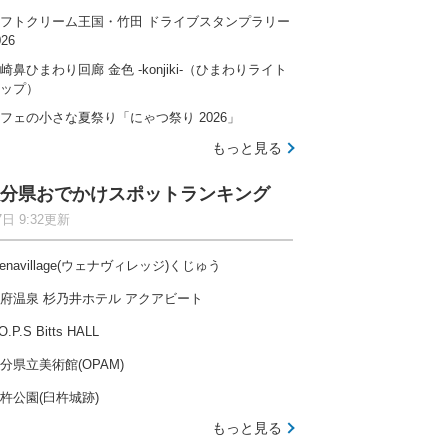
フトクリーム王国・竹田 ドライブスタンプラリー
026
崎鼻ひまわり回廊 金色 -konjiki-（ひまわりライト
ップ）
自然の中で快適に過ごせるファミリー向けキャンプ場
フェの小さな夏祭り「にゃつ祭り 2026」
もっと見る
分県おでかけスポットランキング
7日 9:32更新
木津川沿いにひろがる広々空間、開放感たっぷりのキャ
enavillage(ウェナヴィレッジ)くじゅう
府温泉 杉乃井ホテル アクアビート
O.P.S Bitts HALL
分県立美術館(OPAM)
杵公園(臼杵城跡)
とのキャンプ場ランキングを見る
もっと見る
全国
北海道
東北
関東