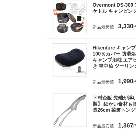
Overmont DS
ケトル キャンピング
3,330
新品最安値：
Hikenture キ
100％カバー 防滑
キャンプ用枕 エアピ
き 車中泊 ツーリン
1,990
新品最安値：
下村企販 先端が浮
製】 細かい食材も掴
長26cm 菜箸トング 
1,367
新品最安値：