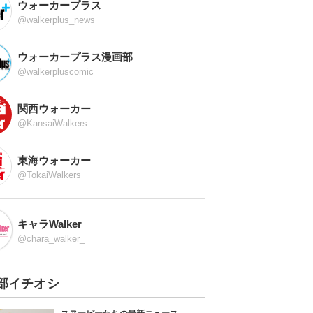
ウォーカープラス
@walkerplus_news
ウォーカープラス漫画部
@walkerpluscomic
関西ウォーカー
@KansaiWalkers
東海ウォーカー
@TokaiWalkers
キャラWalker
@chara_walker_
部イチオシ