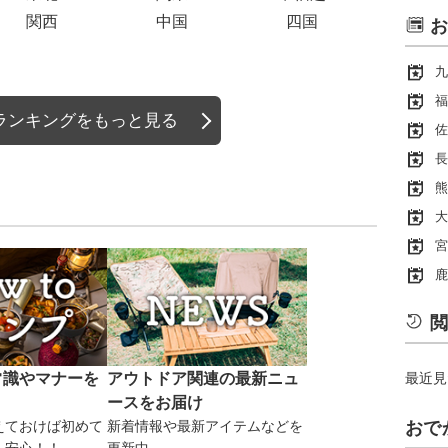
関西
中国
四国
お
九
福
ランキングをもっと見る
佐
長
熊
大
宮
鹿
閲
常識やマナーを
アウトドア関連の最新ニュ
最近見
ースをお届け
えておけば初めて
新着情報や最新アイテムなどを
おで