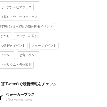
アガーデン・ビアフェス
かけ祭り・ウォーターフェス
26年9月19日～23日の連休開催イベント
夕まつり
アジサイの見頃
アル謎解きイベント
スイーツイベント
酒イベント
恐竜イベント
ラネタリウム・天体観測
X(旧Twitter)で最新情報をチェック
ウォーカープラス
@walkerplus_news