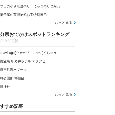
フェの小さな夏祭り「にゃつ祭り 2026」
菓子屋の夢博物館お宝特別展示
もっと見る
分県おでかけスポットランキング
6日 9:32更新
enavillage(ウェナヴィレッジ)くじゅう
府温泉 杉乃井ホテル アクアビート
府市営温水プール
杵公園(臼杵城跡)
日神社
もっと見る
すすめ記事