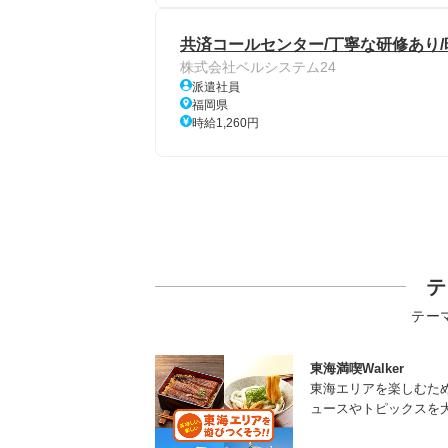
共済コールセンター/丁寧な研修あり/時
株式会社ベルシステム24
派遣社員
福岡県
時給1,260円
テ
テー
東海満喫Walker
東海エリアを楽しむた
ュースやトピックスを