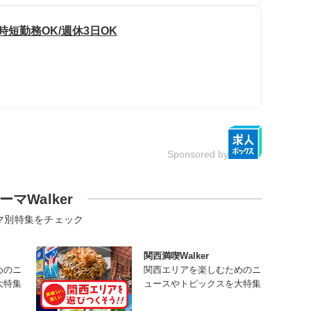
短勤務OK/週休3日OK
Sponsored by
ーマWalker
マ別特集をチェック
関西満喫Walker
めのニ
関西エリアを楽しむためのニ
大特集
ュースやトピックスを大特集