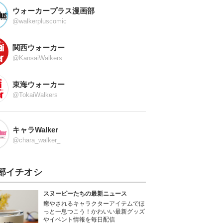
ウォーカープラス漫画部
@walkerpluscomic
関西ウォーカー
@KansaiWalkers
東海ウォーカー
@TokaiWalkers
キャラWalker
@chara_walker_
部イチオシ
スヌーピーたちの最新ニュース
癒やされるキャラクターアイテムでほ
っと一息つこう！かわいい最新グッズ
やイベント情報を毎日配信