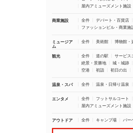
屋内アミューズメント施設
全件
デパート・百貨店
商業施設
ファッションビル・商業施
全件
美術館
博物館・
ミュージア
ム
全件
道の駅
サービス
観光
絶景・景勝地
城・城跡
空港
初詣
初日の出
全件
温泉・日帰り温泉
温泉・スパ
全件
フットサルコート
エンタメ
屋内アミューズメント施設
全件
キャンプ場
バー
アウトドア