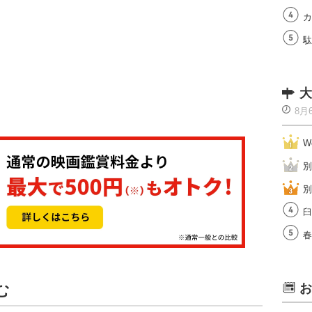
カ
駄
大
8月
W
別
別
臼
春
む
お