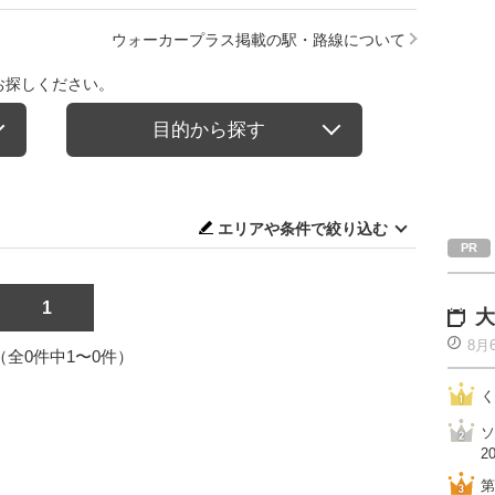
ウォーカープラス掲載の駅・路線について
お探しください。
目的から探す
エリアや条件で絞り込む
1
大
8月
1（全0件中1〜0件）
く
ソ
2
第