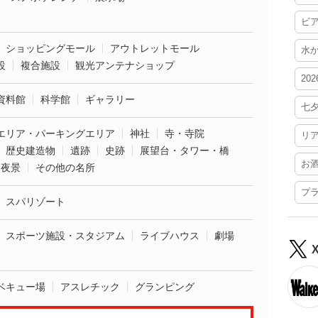
ビ
ショッピングモール
アウトレットモール
水
設
複合施設
観光アンテナショップ
20
資料館
科学館
ギャラリー
七
エリア・パーキングエリア
神社
寺・寺院
リ
歴史建造物
遺跡
史跡
展望台・タワー・橋
お
夜景
その他の名所
プ
スパリゾート
スポーツ施設・スタジアム
ライブハウス
劇場
ベキュー場
アスレチック
グランピング