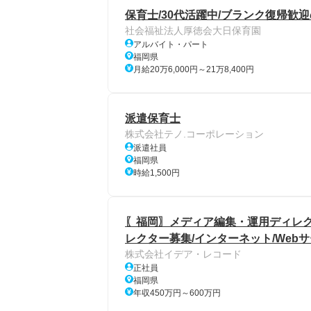
保育士/30代活躍中/ブランク復帰歓
社会福祉法人厚徳会大日保育園
アルバイト・パート
福岡県
月給20万6,000円～21万8,400円
派遣保育士
株式会社テノ.コーポレーション
派遣社員
福岡県
時給1,500円
〖福岡〗メディア編集・運用ディレク
レクター募集/インターネット/Webサ
株式会社イデア・レコード
正社員
福岡県
年収450万円～600万円