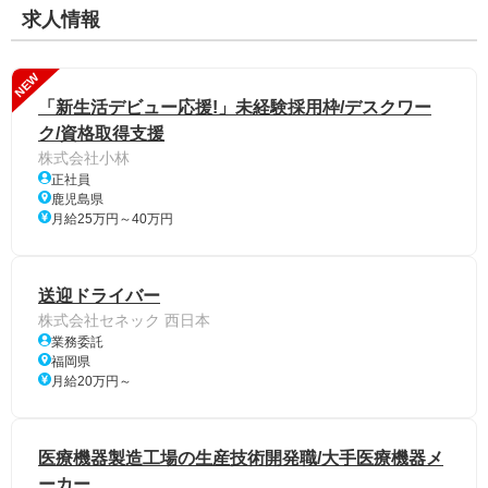
求人情報
NEW
「新生活デビュー応援!」未経験採用枠/デスクワー
ク/資格取得支援
株式会社小林
正社員
鹿児島県
月給25万円～40万円
送迎ドライバー
株式会社セネック 西日本
業務委託
福岡県
月給20万円～
医療機器製造工場の生産技術開発職/大手医療機器メ
ーカー