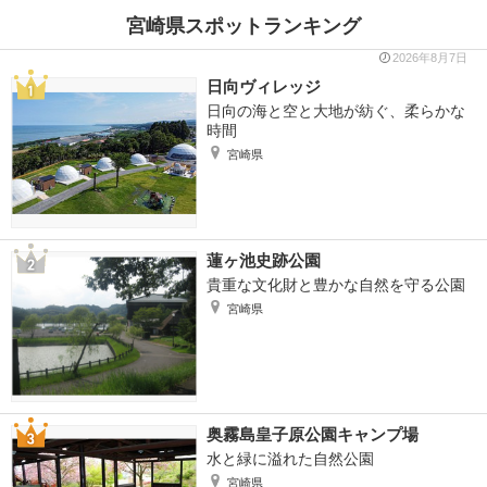
宮崎県スポットランキング
2026年8月7日
日向ヴィレッジ
日向の海と空と大地が紡ぐ、柔らかな
時間
宮崎県
蓮ヶ池史跡公園
貴重な文化財と豊かな自然を守る公園
宮崎県
奥霧島皇子原公園キャンプ場
水と緑に溢れた自然公園
宮崎県