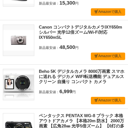
15,300
新品最安値：
円
Amazonで購入
Canon コンパクトデジタルカメラIXY650m
シルバー 光学12倍ズーム/Wi-Fi対応
IXY650mSL
48,500
新品最安値：
円
Amazonで購入
Beho 5K デジタルカメラ 8000万画素 スマホ
に送れる デジカメ WIFI転送機能 デュアルス
クリーン 自撮り コンパクト カメラ
6,999
新品最安値：
円
Amazonで購入
ペンタックス PENTAX WG-8 ブラック 本格
アウトドアカメラ 【本格20m 防水】 2000万
画素 【広角28㎜ 光学5倍ズーム】 【6灯の多