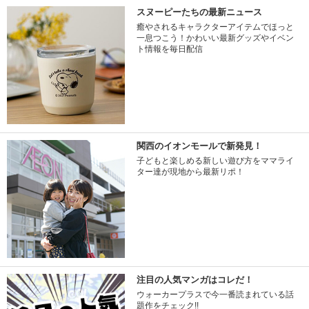
スヌーピーたちの最新ニュース
癒やされるキャラクターアイテムでほっと
一息つこう！かわいい最新グッズやイベン
ト情報を毎日配信
関西のイオンモールで新発見！
子どもと楽しめる新しい遊び方をママライ
ター達が現地から最新リポ！
注目の人気マンガはコレだ！
ウォーカープラスで今一番読まれている話
題作をチェック!!