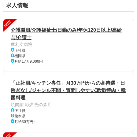
求人情報
NEW
介護職員/介護福祉士/日勤のみ/年休120日以上/高給
与/介護士
摩利支病院
正社員
福岡県
月給17万9,000円
「正社員/キッチン専任」月30万円からの高待遇・日
跨ぎなし/ジャンル不問・質問しやすい環境/焼肉・韓
国料理
焼肉館 彩炉 光の森店
正社員
熊本県
月給30万円～
NEW