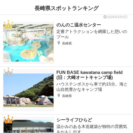
長崎県スポットランキング
2026年8月6日
のんのこ温水センター
定番アトラクションを網羅した憩いの
プール
長崎県
FUN BASE kawatana camp field
(旧：大崎オートキャンプ場)
ハウステンボスから車で約15分。海と
山自然豊かなキャンプ場
長崎県
シーライフひらど
温かみのある木造建築が独特の雰囲気
をかもし出す