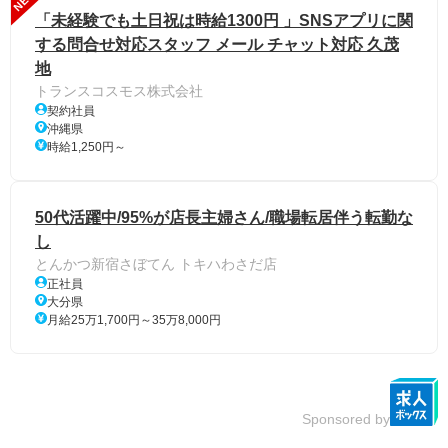
「未経験でも土日祝は時給1300円 」SNSアプリに関
する問合せ対応スタッフ メール チャット対応 久茂
地
トランスコスモス株式会社
契約社員
沖縄県
時給1,250円～
50代活躍中/95%が店長主婦さん/職場転居伴う転勤な
し
とんかつ新宿さぼてん トキハわさだ店
正社員
大分県
月給25万1,700円～35万8,000円
Sponsored by