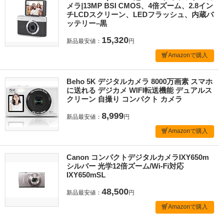
メラ|13MP BSI CMOS、4倍ズーム、2.8イン
チLCDスクリーン、LEDフラッシュ、内蔵バ
ッテリー–黒
15,320
新品最安値：
円
Amazonで購入
Beho 5K デジタルカメラ 8000万画素 スマホ
に送れる デジカメ WIFI転送機能 デュアルス
クリーン 自撮り コンパクト カメラ
8,999
新品最安値：
円
Amazonで購入
Canon コンパクトデジタルカメラIXY650m
シルバー 光学12倍ズーム/Wi-Fi対応
IXY650mSL
48,500
新品最安値：
円
Amazonで購入