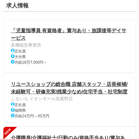
求人情報
「児童指導員 有資格者」賞与あり・放課後等デイサ
ービス
多機能型事業所
正社員
大分県
月給18万7,500円～
リユースショップの総合職 店舗スタッフ・店長候補/
未経験可・研修充実/残業少なめ/住宅手当・社宅制度
ふるいち イオンモール筑紫野店
正社員
福岡県
月給24万円～35万円
NEW
介護職員/介護福祉士/日勤のみ/資格手当あり/賞与あ