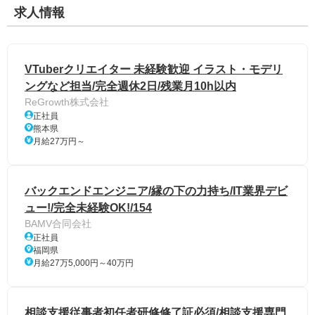
求人情報
VTuberクリエイター 未経験歓迎 イラスト・モデリ
ングなど担当/完全週休2日/残業月10h以内
ReGrowth株式会社
正社員
熊本県
月給27万円～
バックエンドエンジニア/縁の下の力持ち/IT業界デビ
ュー!/完全未経験OK!/154
BAMV合同会社
正社員
福岡県
月給27万5,000円～40万円
相談支援従事者初任者研修修了証必須/相談支援専門