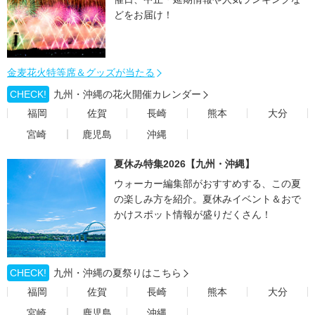
どをお届け！
金麦花火特等席＆グッズが当たる
CHECK!
九州・沖縄の花火開催カレンダー
福岡
佐賀
長崎
熊本
大分
宮崎
鹿児島
沖縄
夏休み特集2026【九州・沖縄】
ウォーカー編集部がおすすめする、この夏
の楽しみ方を紹介。夏休みイベント＆おで
かけスポット情報が盛りだくさん！
CHECK!
九州・沖縄の夏祭りはこちら
福岡
佐賀
長崎
熊本
大分
宮崎
鹿児島
沖縄