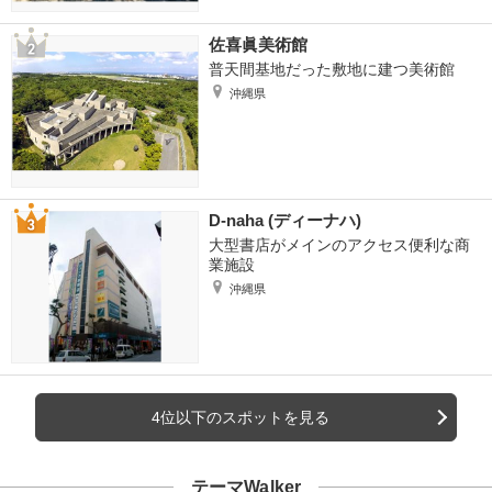
佐喜眞美術館
普天間基地だった敷地に建つ美術館
沖縄県
D-naha (ディーナハ)
大型書店がメインのアクセス便利な商
業施設
沖縄県
4位以下のスポットを見る
テーマWalker