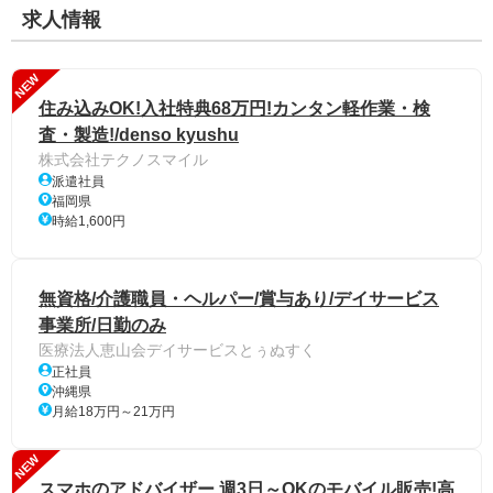
求人情報
NEW
住み込みOK!入社特典68万円!カンタン軽作業・検
査・製造!/denso kyushu
株式会社テクノスマイル
派遣社員
福岡県
時給1,600円
無資格/介護職員・ヘルパー/賞与あり/デイサービス
事業所/日勤のみ
医療法人恵山会デイサービスとぅぬすく
正社員
沖縄県
月給18万円～21万円
NEW
スマホのアドバイザー 週3日～OKのモバイル販売!高