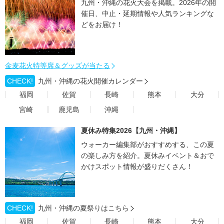
九州・沖縄の花火大会を掲載。2026年の開
催日、中止・延期情報や人気ランキングな
どをお届け！
金麦花火特等席＆グッズが当たる
CHECK!
九州・沖縄の花火開催カレンダー
福岡
佐賀
長崎
熊本
大分
宮崎
鹿児島
沖縄
夏休み特集2026【九州・沖縄】
ウォーカー編集部がおすすめする、この夏
の楽しみ方を紹介。夏休みイベント＆おで
かけスポット情報が盛りだくさん！
CHECK!
九州・沖縄の夏祭りはこちら
福岡
佐賀
長崎
熊本
大分