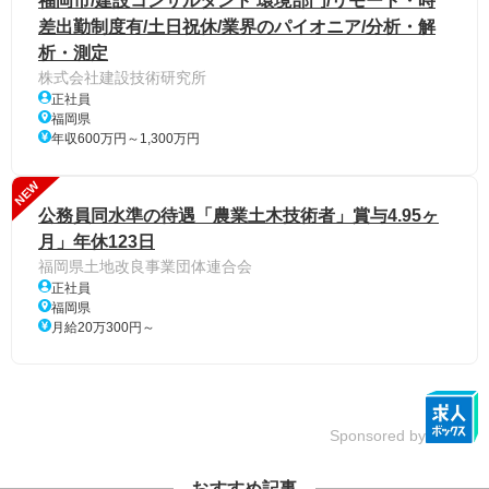
福岡市/建設コンサルタント 環境部門/リモート・時
差出勤制度有/土日祝休/業界のパイオニア/分析・解
析・測定
株式会社建設技術研究所
正社員
福岡県
年収600万円～1,300万円
NEW
公務員同水準の待遇「農業土木技術者」賞与4.95ヶ
月」年休123日
福岡県土地改良事業団体連合会
正社員
福岡県
月給20万300円～
Sponsored by
おすすめ記事