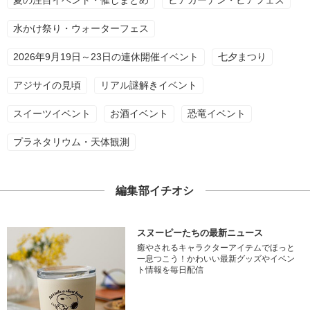
夏の注目イベント・催しまとめ
ビアガーデン・ビアフェス
水かけ祭り・ウォーターフェス
2026年9月19日～23日の連休開催イベント
七夕まつり
アジサイの見頃
リアル謎解きイベント
スイーツイベント
お酒イベント
恐竜イベント
プラネタリウム・天体観測
編集部イチオシ
スヌーピーたちの最新ニュース
癒やされるキャラクターアイテムでほっと
一息つこう！かわいい最新グッズやイベン
ト情報を毎日配信