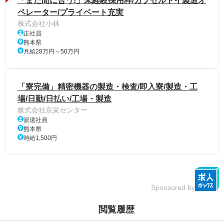
「まだ間に合う!」未経験採用枠/カプセルトイ製造オ
ペレーター/プライベート充実
株式会社小林
正社員
熊本県
月給28万円～50万円
「寮完備」精密機器の製造・検査/即入寮/製造・工
場/日勤/日払い/工場・製造
株式会社京栄センター
派遣社員
熊本県
時給1,500円
Sponsored by
閲覧履歴