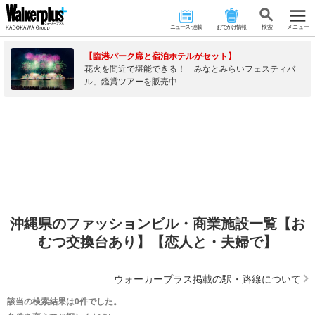
ニュース･連載
おでかけ情報
検 索
メニュー
【臨港パーク席と宿泊ホテルがセット】
花火を間近で堪能できる！「みなとみらいフェスティバ
ル」鑑賞ツアーを販売中
沖縄県のファッションビル・商業施設一覧【お
むつ交換台あり】【恋人と・夫婦で】
ウォーカープラス掲載の駅・路線について
該当の検索結果は0件でした。