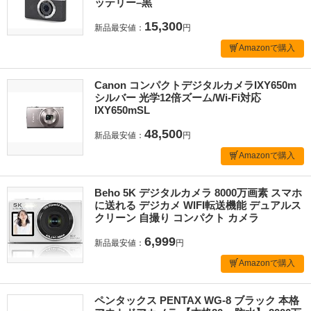
ッテリー–黒
15,300
新品最安値：
円
Amazonで購入
Canon コンパクトデジタルカメラIXY650m
シルバー 光学12倍ズーム/Wi-Fi対応
IXY650mSL
48,500
新品最安値：
円
Amazonで購入
Beho 5K デジタルカメラ 8000万画素 スマホ
に送れる デジカメ WIFI転送機能 デュアルス
クリーン 自撮り コンパクト カメラ
6,999
新品最安値：
円
Amazonで購入
ペンタックス PENTAX WG-8 ブラック 本格