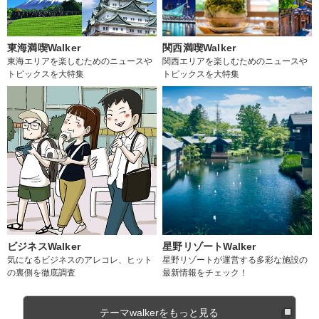
東海満喫Walker
関西満喫Walker
東海エリアを楽しむためのニュースや
関西エリアを楽しむためのニュースや
トピックスを大特集
トピックスを大特集
ビジネスWalker
星野リゾートWalker
気になるビジネスのアレコレ、ヒット
星野リゾートが運営する多彩な施設の
の裏側を徹底調査
最新情報をチェック！
テーマwalkerをもっと見る