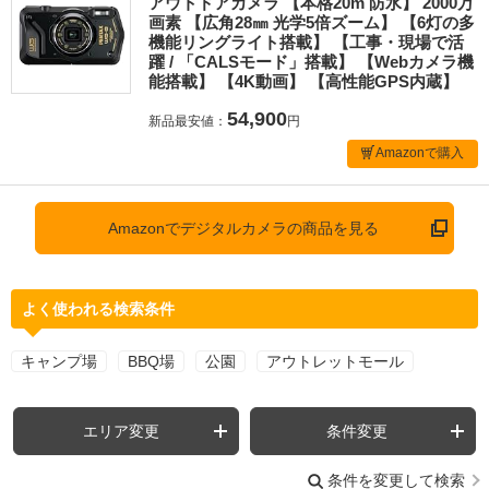
アウトドアカメラ 【本格20m 防水】 2000万
画素 【広角28㎜ 光学5倍ズーム】 【6灯の多
機能リングライト搭載】 【工事・現場で活
躍 / 「CALSモード」搭載】 【Webカメラ機
能搭載】 【4K動画】 【高性能GPS内蔵】
54,900
新品最安値：
円
Amazonで購入
Amazonでデジタルカメラの商品を見る
よく使われる検索条件
キャンプ場
BBQ場
公園
アウトレットモール
エリア変更
条件変更
条件を変更して検索