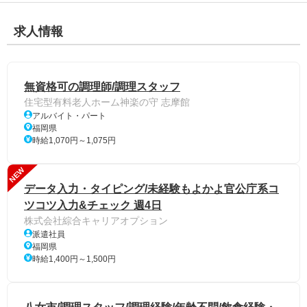
求人情報
無資格可の調理師/調理スタッフ
住宅型有料老人ホーム神楽の守 志摩館
アルバイト・パート
福岡県
時給1,070円～1,075円
NEW
データ入力・タイピング/未経験もよかよ官公庁系コ
ツコツ入力&チェック 週4日
株式会社綜合キャリアオプション
派遣社員
福岡県
時給1,400円～1,500円