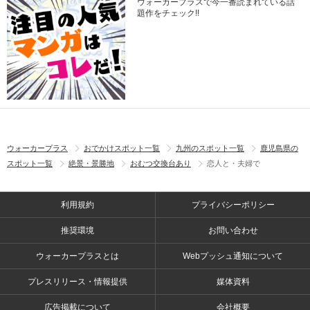
ウォーカープラスで今一番読まれている話
題作をチェック!!
ウォーカープラス
おでかけスポット一覧
九州のスポット一覧
鹿児島県の
スポット一覧
絶景・景勝地
おむつ交換台あり
恋人と・夫婦で
利用規約
プライバシーポリシー
推奨環境
お問い合わせ
ウォーカープラスとは
Webプッシュ通知について
プレスリリース・情報提供
媒体資料
広告掲載について
会社概要