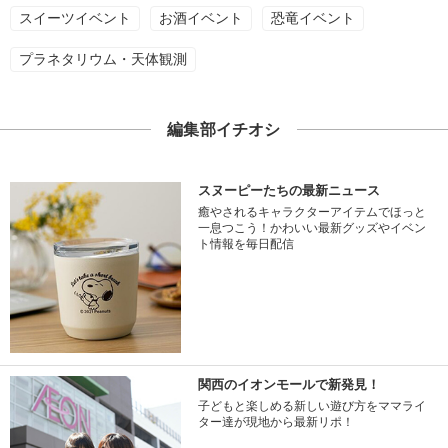
スイーツイベント
お酒イベント
恐竜イベント
プラネタリウム・天体観測
編集部イチオシ
スヌーピーたちの最新ニュース
癒やされるキャラクターアイテムでほっと
一息つこう！かわいい最新グッズやイベン
ト情報を毎日配信
関西のイオンモールで新発見！
子どもと楽しめる新しい遊び方をママライ
ター達が現地から最新リポ！