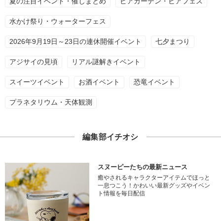
夏の注目イベント・催しまとめ
ビアガーデン・ビアフェス
水かけ祭り・ウォーターフェス
2026年9月19日～23日の連休開催イベント
七夕まつり
アジサイの見頃
リアル謎解きイベント
スイーツイベント
お酒イベント
恐竜イベント
プラネタリウム・天体観測
編集部イチオシ
スヌーピーたちの最新ニュース
癒やされるキャラクターアイテムでほっと
一息つこう！かわいい最新グッズやイベン
ト情報を毎日配信