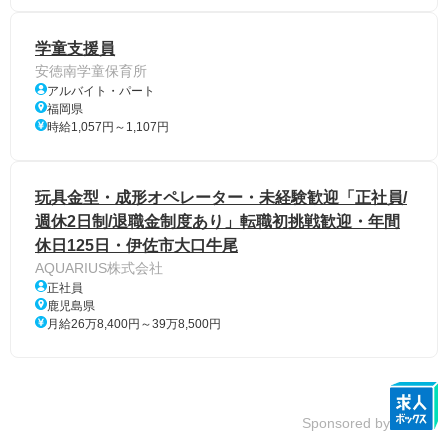
学童支援員
安徳南学童保育所
アルバイト・パート
福岡県
時給1,057円～1,107円
玩具金型・成形オペレーター・未経験歓迎「正社員/
週休2日制/退職金制度あり」転職初挑戦歓迎・年間
休日125日・伊佐市大口牛尾
AQUARIUS株式会社
正社員
鹿児島県
月給26万8,400円～39万8,500円
Sponsored by