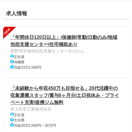
求人情報
NEW
「年間休日120日以上」/保健師/常勤/日勤のみ/地域
包括支援センター/住宅補助あり
宜野湾市地域包括支援センターぎのわん
正社員
沖縄県
月給23万2,500円
「未経験から年収450万も目指せる」20代活躍中の
収集運搬スタッフ/賞与6ヶ月分/土日祝休み・プライ
ベート充実/提携ジム無料
井上化学工業株式会社
正社員
大分県
月給20万2,000円～30万円