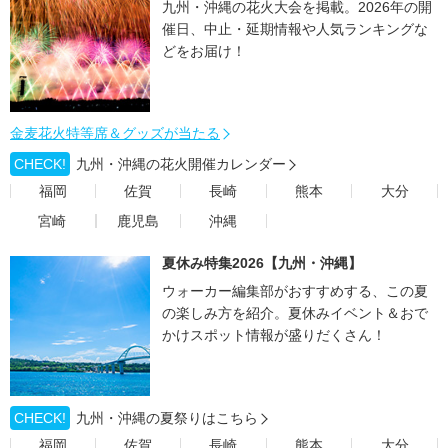
九州・沖縄の花火大会を掲載。2026年の開
催日、中止・延期情報や人気ランキングな
どをお届け！
金麦花火特等席＆グッズが当たる
CHECK!
九州・沖縄の花火開催カレンダー
福岡
佐賀
長崎
熊本
大分
宮崎
鹿児島
沖縄
夏休み特集2026【九州・沖縄】
ウォーカー編集部がおすすめする、この夏
の楽しみ方を紹介。夏休みイベント＆おで
かけスポット情報が盛りだくさん！
CHECK!
九州・沖縄の夏祭りはこちら
福岡
佐賀
長崎
熊本
大分