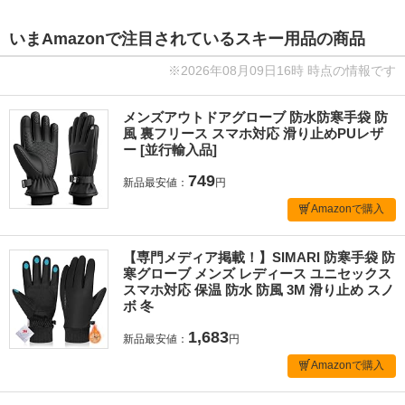
いまAmazonで注目されているスキー用品の商品
※2026年08月09日16時 時点の情報です
メンズアウトドアグローブ 防水防寒手袋 防
風 裏フリース スマホ対応 滑り止めPUレザ
ー [並行輸入品]
749
新品最安値：
円
Amazonで購入
【専門メディア掲載！】SIMARI 防寒手袋 防
寒グローブ メンズ レディース ユニセックス
スマホ対応 保温 防水 防風 3M 滑り止め スノ
ボ 冬
1,683
新品最安値：
円
Amazonで購入