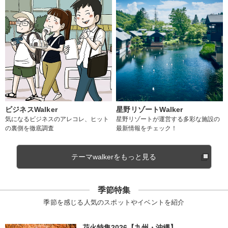
ビジネスWalker
星野リゾートWalker
気になるビジネスのアレコレ、ヒット
星野リゾートが運営する多彩な施設の
の裏側を徹底調査
最新情報をチェック！
テーマwalkerをもっと見る
季節特集
季節を感じる人気のスポットやイベントを紹介
花火特集2026【九州・沖縄】