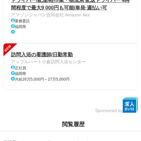
ドライバー/配達/軽作業・物流系 配送ドライバー 4時
間程度で最大9 000円も可能/単発·週払い可
アマゾンジャパン合同会社 Amazon flex
業務委託
福岡県
NEW
訪問入浴の看護師/日勤常勤
アップルハート小倉訪問入浴センター
正社員
福岡県
月給26万5,000円～27万5,000円
Sponsored by
閲覧履歴