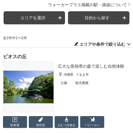
ウォーカープラス掲載の駅・路線について
エリアを選択
目的から探す
全2件中1〜2件
エリアや条件で絞り込む
ビオスの丘
広大な亜熱帯の森で楽しむ自然体験
沖縄県
うるま市
公園
観光農園
駐車場
授乳室
おむつ
交換台
ベビーカー