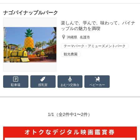
ナゴパイナップルパーク
楽しんで、学んで、味わって、パイナ
ップルの魅力を満喫
沖縄県
名護市
テーマパーク・アミューズメントパーク
観光農園
駐車場
授乳室
おむつ
交換台
ベビーカー
1/1
（全2件中1〜2件）