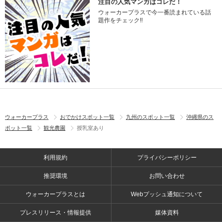
注目の人気マンガはコレだ！
ウォーカープラスで今一番読まれている話
題作をチェック!!
ウォーカープラス
おでかけスポット一覧
九州のスポット一覧
沖縄県のス
ポット一覧
観光農園
授乳室あり
利用規約
プライバシーポリシー
推奨環境
お問い合わせ
ウォーカープラスとは
Webプッシュ通知について
プレスリリース・情報提供
媒体資料