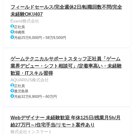
フィールドセールス/完全週休2日/転職回数不問/完全
未経験OK!/407
Evand株式会社
正社員
沖縄県
月給25万6,000円～58万9,500円
ゲームテクニカルサポートスタッフ正社員「ゲーム
業界デビュー・シフト相談可」/定着率高い・未経験
歓迎・ITスキル習得
AQUARIUS株式会社
正社員
鹿児島県
月給32万6,900円～60万円
Webデザイナー 未経験歓迎 年休125日/残業月5h/月
給27万円～/住宅手当/リモート案件あり
株式会社インスラート