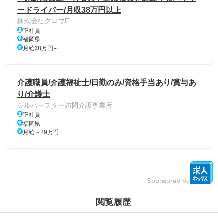
ードライバー/月収38万円以上
株式会社グロウF
正社員
福岡県
月給38万円～
介護職員/介護福祉士/日勤のみ/資格手当あり/賞与あ
り/介護士
シルバースター訪問介護事業所
正社員
福岡県
月給～29万円
Sponsored by
閲覧履歴