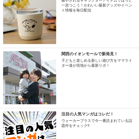
癒やされるキャラクターアイテムでほっと
一息つこう！かわいい最新グッズやイベン
ト情報を毎日配信
関西のイオンモールで新発見！
子どもと楽しめる新しい遊び方をママライ
ター達が現地から最新リポ！
注目の人気マンガはコレだ！
ウォーカープラスで今一番読まれている話
題作をチェック!!