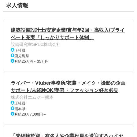
求人情報
建築設備設計士/安定企業/賞与年2回・高収入/プライ
ベート充実「しっかりサポート体制」
設備研究室SPEC株式会社
正社員
鹿児島県
月給25万円～35万円
ライバー・Vtuber事務所/衣装・メイク・撮影の企画
サポート/未経験OK/美容・ファッション好き必見
株式会社エムジー熊本
正社員
熊本県
月給20万7,000円～
「未経験歓迎」有名人や企業役員を送迎するハイヤ