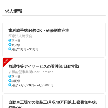
求人情報
歯科助手/未経験OK・研修制度充実
医療法人翔優会
正社員
大分県
月給20万円～35万円
NEW
放課後等デイサービスの看護師/日勤常勤
多機能型事業所Dear Families
正社員
福岡県
月給19万5,000円～24万5,000円
自動車工場での塗装工/月収40万円以上/寮費無料/未