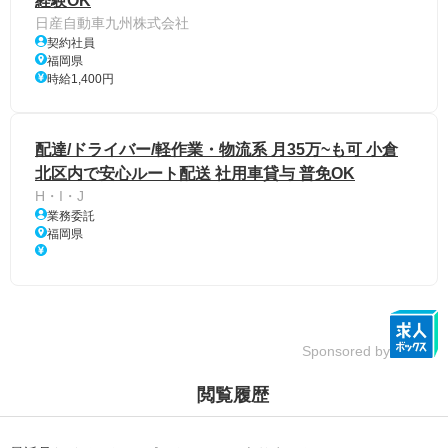
経験OK
日産自動車九州株式会社
契約社員
福岡県
時給1,400円
配達/ドライバー/軽作業・物流系 月35万~も可 小倉
北区内で安心ルート配送 社用車貸与 普免OK
H・I・J
業務委託
福岡県
Sponsored by
閲覧履歴