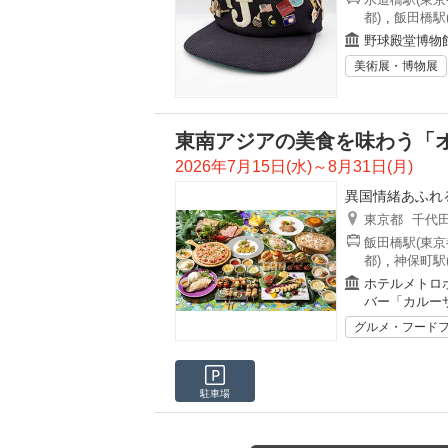
都)
,
飯田橋駅
野球殿堂博物
美術展・博物展
東南アジアの美食を味わう「
2026年7月15日(水)～8月31日(月)
異国情緒あふれ
東京都
千代
飯田橋駅(東京
都)
,
神保町駅
ホテルメトロ
バー「カルー
グルメ・フード
駐車場