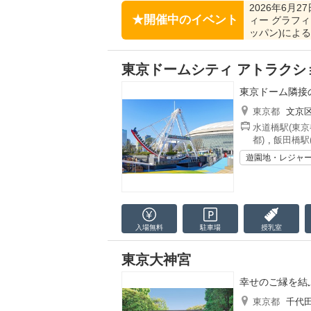
2026年6月27
開催中のイベント
ィー グラフィ
ッパン)による
東京ドームシティ アトラクシ
東京ドーム隣接
東京都
文京
水道橋駅(東京
都)
,
飯田橋駅
遊園地・レジャ
入場無料
駐車場
授乳室
東京大神宮
幸せのご縁を結
東京都
千代