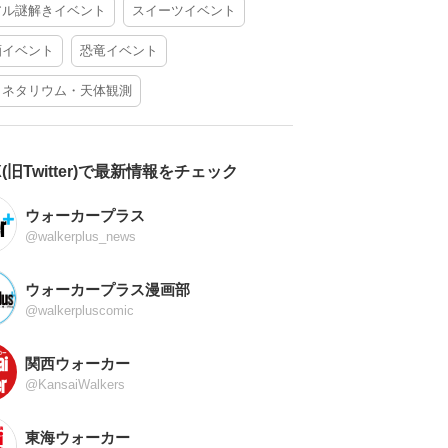
アル謎解きイベント
スイーツイベント
酒イベント
恐竜イベント
ラネタリウム・天体観測
X(旧Twitter)で最新情報をチェック
ウォーカープラス
@walkerplus_news
ウォーカープラス漫画部
@walkerpluscomic
関西ウォーカー
@KansaiWalkers
東海ウォーカー