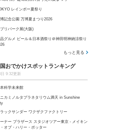
OKYO レインボー夏祭り
博記念公園 万博夏まつり2026
ブリパーク展(大阪)
品グルメ ビール＆日本酒祭り＠神田明神納涼祭り
026
もっと見る
国おでかけスポットランキング
8日 9:32更新
本科学未来館
ニカミノルタプラネタリウム満天 in Sunshine
ty
ラックサンダー ワクザクファクトリー
ーナー ブラザース スタジオツアー東京 ‐ メイキン
・オブ・ハリー・ポッター