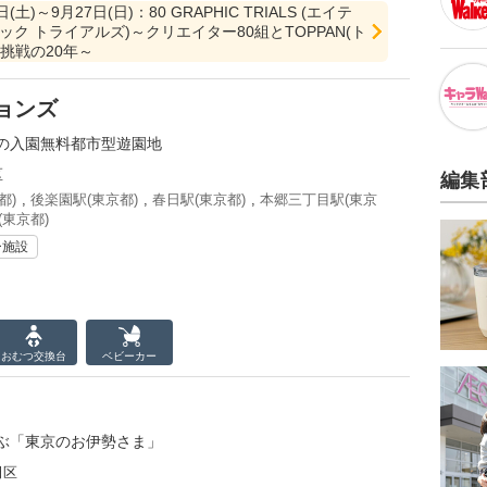
日(土)～9月27日(日)：80 GRAPHIC TRIALS (エイテ
ック トライアルズ)～クリエイター80組とTOPPAN(ト
挑戦の20年～
ョンズ
の入園無料都市型遊園地
区
編集
都)
,
後楽園駅(東京都)
,
春日駅(東京都)
,
本郷三丁目駅(東京
(東京都)
ー施設
おむつ
交換台
ベビーカー
ぶ「東京のお伊勢さま」
田区