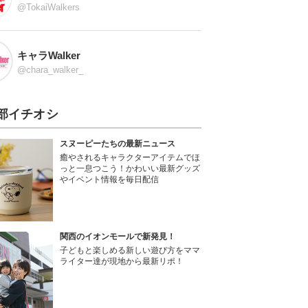
@TokaiWalkers
キャラWalker
@chara_walker_
部イチオシ
スヌーピーたちの最新ニュース
癒やされるキャラクターアイテムでほ
っと一息つこう！かわいい最新グッズ
やイベント情報を毎日配信
関西のイオンモールで新発見！
子どもと楽しめる新しい遊び方をママ
ライター達が現地から最新リポ！