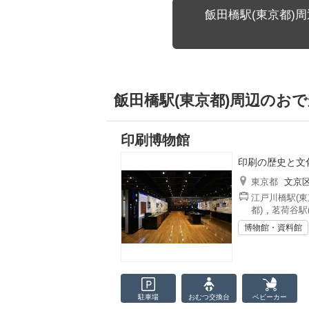
飯田橋駅(東京都)
飯田橋駅(東京都)周辺のお
印刷博物館
印刷の歴史と文
東京都
文京
江戸川橋駅(東
都)
,
茗荷谷駅
博物館・資料館
駐車場
おむつ
交換台
ベビーカー