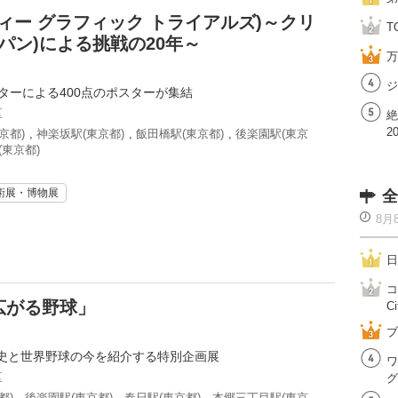
(エイティー グラフィック トライアルズ)～クリ
T
ッパン)による挑戦の20年～
万
ジ
ターによる400点のポスターが集結
区
絶
2
京都)
,
神楽坂駅(東京都)
,
飯田橋駅(東京都)
,
後楽園駅(東京
(東京都)
術展・博物展
全
8月
日
コ
広がる野球」
Ci
ブ
史と世界野球の今を紹介する特別企画展
ワ
区
グ
都)
,
後楽園駅(東京都)
,
春日駅(東京都)
,
本郷三丁目駅(東京