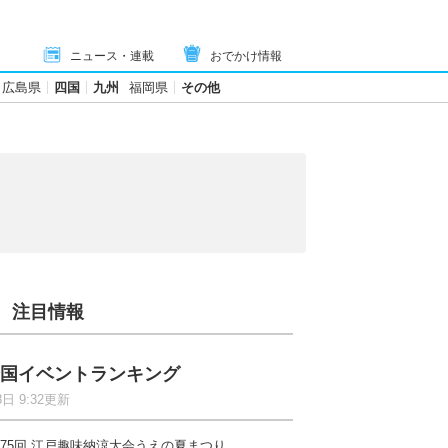
ニュース・連載
おでかけ情報
広島県
四国
九州
福岡県
その他
注目情報
国イベントランキング
8日 9:32更新
75回 江戸趣味納涼大会うえの夏まつり