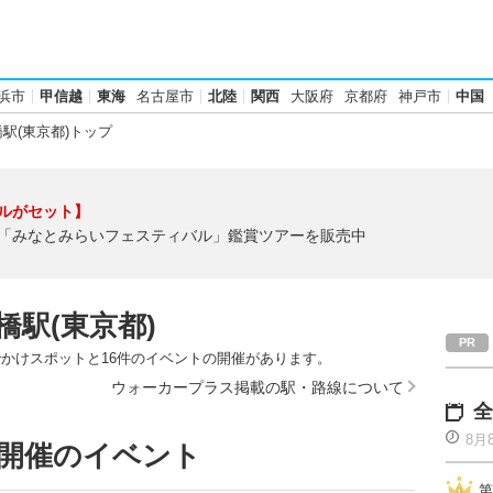
浜市
甲信越
東海
名古屋市
北陸
関西
大阪府
京都府
神戸市
中国
駅(東京都)トップ
ルがセット】
「みなとみらいフェスティバル」鑑賞ツアーを販売中
橋駅(東京都)
でかけスポットと16件のイベントの開催があります。
ウォーカープラス掲載の駅・路線について
全
8月
で開催のイベント
第