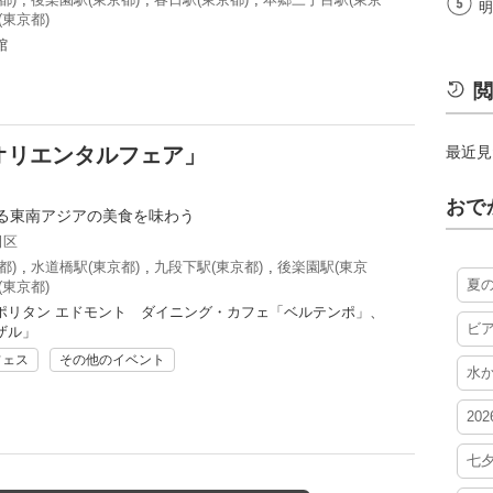
明
(東京都)
館
閲
オリエンタルフェア」
最近見
おで
る東南アジアの美食を味わう
田区
都)
,
水道橋駅(東京都)
,
九段下駅(東京都)
,
後楽園駅(東京
夏
(東京都)
ポリタン エドモント ダイニング・カフェ「ベルテンポ」、
ビ
ザル」
フェス
その他のイベント
水
20
七