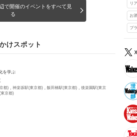
リ
周辺で開催のイベントをすべて見
る
お
プ
でかけスポット
化を学ぶ
区
京都)
,
神楽坂駅(東京都)
,
飯田橋駅(東京都)
,
後楽園駅(東京
(東京都)