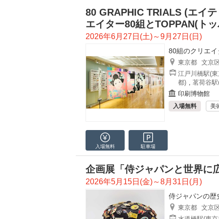
80 GRAPHIC TRIALS 
エイター80組とTOPPAN(ト
2026年6月27日(土)～9月27日(日)
80組のクリエイ
東京都
文京
江戸川橋駅(東
都)
,
茗荷谷駅
印刷博物館
入場無料
美
入場無料
駐車場
企画展「侍ジャパンと世界に
2026年5月15日(金)～8月31日(月)
侍ジャパンの歴
東京都
文京
水道橋駅(東京