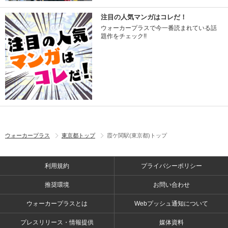
注目の人気マンガはコレだ！
ウォーカープラスで今一番読まれている話
題作をチェック!!
ウォーカープラス
東京都トップ
霞ケ関駅(東京都)トップ
利用規約
プライバシーポリシー
推奨環境
お問い合わせ
ウォーカープラスとは
Webプッシュ通知について
プレスリリース・情報提供
媒体資料