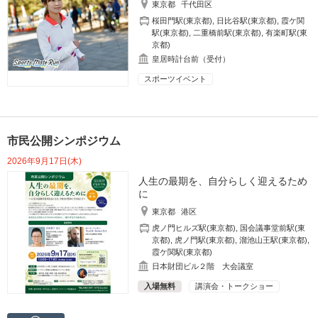
東京都
千代田区
桜田門駅(東京都)
,
日比谷駅(東京都)
,
霞ケ関
駅(東京都)
,
二重橋前駅(東京都)
,
有楽町駅(東
京都)
皇居時計台前（受付）
スポーツイベント
市民公開シンポジウム
2026年9月17日(木)
人生の最期を、自分らしく迎えるため
に
東京都
港区
虎ノ門ヒルズ駅(東京都)
,
国会議事堂前駅(東
京都)
,
虎ノ門駅(東京都)
,
溜池山王駅(東京都)
,
霞ケ関駅(東京都)
日本財団ビル２階 大会議室
入場無料
講演会・トークショー