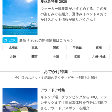
夏休み特集 2026
ウォーカー編集部がおすすめする、この夏
の楽しみ方を紹介。夏休みイベント＆おで
かけスポット情報が盛りだくさん！
CHECK!
夏祭り 2026の開催情報はこちら
北海道
東北
関東
甲信越
東海
北陸
関西
中国
四国
九州･沖縄
おでかけ特集
今注目のスポットや話題のアクティビティ情報をお届け
アウトドア特集
キャンプ場、グランピングからBBQ、アス
レチックまで！非日常体験を存分に堪能で
きるアウトドアスポットを紹介