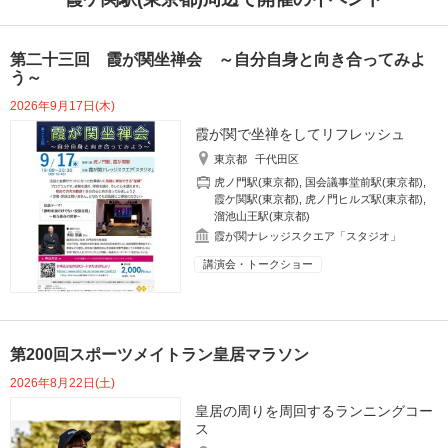
第二十三回 霞が関坐禅会 ～自分自身と向き合ってみよ
う～
2026年9月17日(木)
霞が関で坐禅をしてリフレッシュ
東京都
千代田区
虎ノ門駅(東京都)
,
国会議事堂前駅(東京都)
,
霞ケ関駅(東京都)
,
虎ノ門ヒルズ駅(東京都)
,
溜池山王駅(東京都)
霞が関ナレッジスクエア「スタジオ」
講演会・トークショー
第200回スポーツメイトラン皇居マラソン
2026年8月22日(土)
皇居の周りを周回するランニングコー
ス