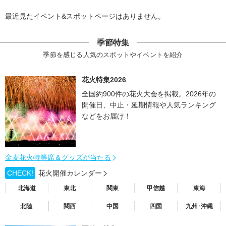
最近見たイベント&スポットページはありません。
季節特集
季節を感じる人気のスポットやイベントを紹介
花火特集2026
全国約900件の花火大会を掲載。2026年の
開催日、中止・延期情報や人気ランキング
などをお届け！
金麦花火特等席＆グッズが当たる
CHECK!
花火開催カレンダー
北海道
東北
関東
甲信越
東海
北陸
関西
中国
四国
九州･沖縄