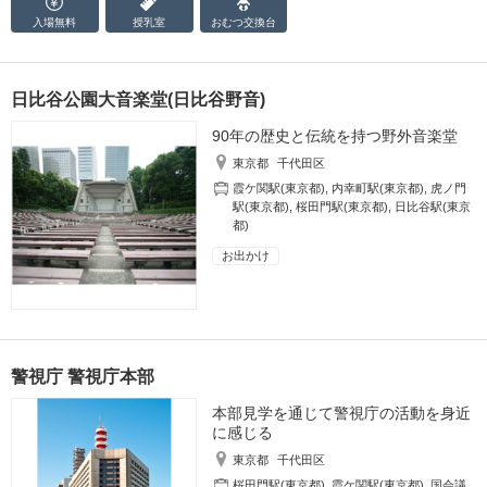
入場無料
授乳室
おむつ
交換台
日比谷公園大音楽堂(日比谷野音)
90年の歴史と伝統を持つ野外音楽堂
東京都
千代田区
霞ケ関駅(東京都)
,
内幸町駅(東京都)
,
虎ノ門
駅(東京都)
,
桜田門駅(東京都)
,
日比谷駅(東京
都)
お出かけ
警視庁 警視庁本部
本部見学を通じて警視庁の活動を身近
に感じる
東京都
千代田区
桜田門駅(東京都)
,
霞ケ関駅(東京都)
,
国会議