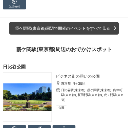
入場無料
霞ケ関駅(東京都)周辺で開催のイベントをすべて見る
霞ケ関駅(東京都)周辺のおでかけスポット
日比谷公園
ビジネス街の憩いの公園
東京都
千代田区
日比谷駅(東京都)
,
霞ケ関駅(東京都)
,
内幸町
駅(東京都)
,
桜田門駅(東京都)
,
虎ノ門駅(東京
都)
公園