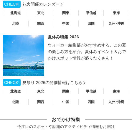
CHECK!
花火開催カレンダー
北海道
東北
関東
甲信越
東海
北陸
関西
中国
四国
九州･沖縄
夏休み特集 2026
ウォーカー編集部がおすすめする、この夏
の楽しみ方を紹介。夏休みイベント＆おで
かけスポット情報が盛りだくさん！
CHECK!
夏祭り 2026の開催情報はこちら
北海道
東北
関東
甲信越
東海
北陸
関西
中国
四国
九州･沖縄
おでかけ特集
今注目のスポットや話題のアクティビティ情報をお届け