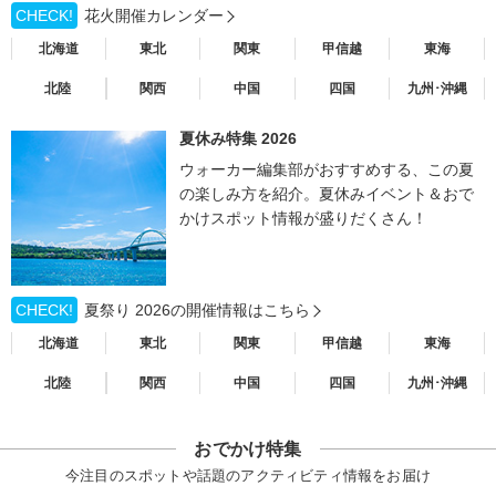
CHECK!
花火開催カレンダー
北海道
東北
関東
甲信越
東海
北陸
関西
中国
四国
九州･沖縄
夏休み特集 2026
ウォーカー編集部がおすすめする、この夏
の楽しみ方を紹介。夏休みイベント＆おで
かけスポット情報が盛りだくさん！
CHECK!
夏祭り 2026の開催情報はこちら
北海道
東北
関東
甲信越
東海
北陸
関西
中国
四国
九州･沖縄
おでかけ特集
今注目のスポットや話題のアクティビティ情報をお届け