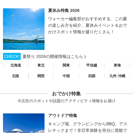
夏休み特集 2026
ウォーカー編集部がおすすめする、この夏
の楽しみ方を紹介。夏休みイベント＆おで
かけスポット情報が盛りだくさん！
CHECK!
夏祭り 2026の開催情報はこちら
北海道
東北
関東
甲信越
東海
北陸
関西
中国
四国
九州･沖縄
おでかけ特集
今注目のスポットや話題のアクティビティ情報をお届け
アウトドア特集
キャンプ場、グランピングからBBQ、アス
レチックまで！非日常体験を存分に堪能で