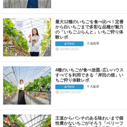
最大12種のいちごを食べ比べ！定番
から白いちごまで多彩な品種が魅力
の「いちごぷらんと」いちご狩り体
験レポ
滋賀県
おでかけ
2023年3月2日
4種のいちごが食べ放題♪広いハウス
すべてを利用できる「岸田の畑」い
ちご狩り体験レポ
大阪府
おでかけ
2023年2月27日
王道からパンチのある味わいまで個
性豊かないちごがそろう「ベリーフ