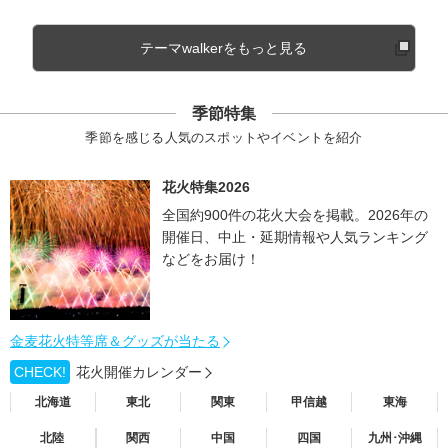
テーマwalkerをもっと見る
季節特集
季節を感じる人気のスポットやイベントを紹介
花火特集2026
全国約900件の花火大会を掲載。2026年の
開催日、中止・延期情報や人気ランキング
などをお届け！
金麦花火特等席＆グッズが当たる
CHECK!
花火開催カレンダー
北海道
東北
関東
甲信越
東海
北陸
関西
中国
四国
九州･沖縄