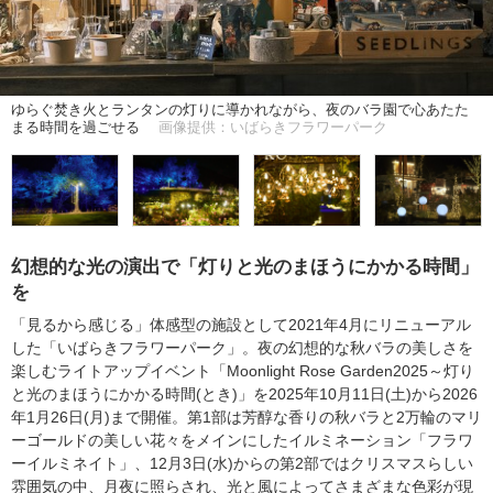
ゆらぐ焚き火とランタンの灯りに導かれながら、夜のバラ園で心あたた
まる時間を過ごせる
画像提供：いばらきフラワーパーク
幻想的な光の演出で「灯りと光のまほうにかかる時間」
を
「見るから感じる」体感型の施設として2021年4月にリニューアル
した「いばらきフラワーパーク」。夜の幻想的な秋バラの美しさを
楽しむライトアップイベント「Moonlight Rose Garden2025～灯り
と光のまほうにかかる時間(とき)」を2025年10月11日(土)から2026
年1月26日(月)まで開催。第1部は芳醇な香りの秋バラと2万輪のマリ
ーゴールドの美しい花々をメインにしたイルミネーション「フラワ
ーイルミネイト」、12月3日(水)からの第2部ではクリスマスらしい
雰囲気の中、月夜に照らされ、光と風によってさまざまな色彩が現