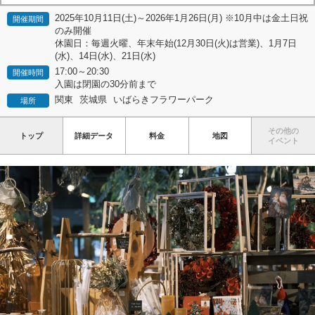
2025年10月11日(土)～2026年1月26日(月) ※10月中は金土日祝
開催期間
のみ開催
休園日：毎週火曜、年末年始(12月30日(火)は営業)、1月7日
(水)、14日(水)、21日(水)
17:00～20:30
開催時間
入園は閉園の30分前まで
関東
茨城県
いばらきフラワーパーク
場所
その他の
トップ
詳細データ
料金
地図
イベント