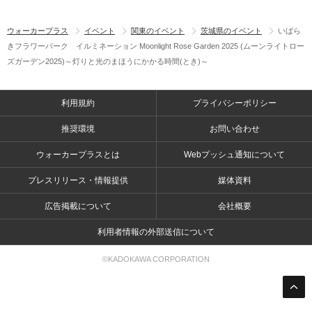
ウォーカープラス
イベント
関東のイベント
茨城県のイベント
いばら
きフラワーパーク イルミネーション Moonlight Rose Garden 2025 (ムーンライトロー
ズガーデン2025)～灯りと光のまほうにかかる時間(とき)～
利用規約
プライバシーポリシー
推奨環境
お問い合わせ
ウォーカープラスとは
Webプッシュ通知について
プレスリリース・情報提供
媒体資料
広告掲載について
会社概要
利用者情報の外部送信について
©KADOKAWA CORPORATION