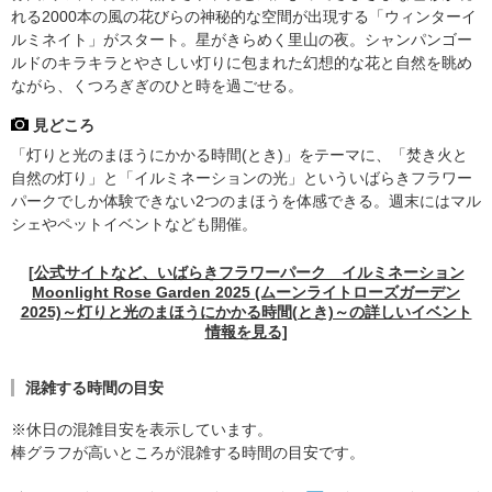
れる2000本の風の花びらの神秘的な空間が出現する「ウィンターイ
ルミネイト」がスタート。星がきらめく里山の夜。シャンパンゴー
ルドのキラキラとやさしい灯りに包まれた幻想的な花と自然を眺め
ながら、くつろぎぎのひと時を過ごせる。
見どころ
「灯りと光のまほうにかかる時間(とき)」をテーマに、「焚き火と
自然の灯り」と「イルミネーションの光」といういばらきフラワー
パークでしか体験できない2つのまほうを体感できる。週末にはマル
シェやペットイベントなども開催。
[公式サイトなど、いばらきフラワーパーク イルミネーション
Moonlight Rose Garden 2025 (ムーンライトローズガーデン
2025)～灯りと光のまほうにかかる時間(とき)～の詳しいイベント
情報を見る]
混雑する時間の目安
※休日の混雑目安を表示しています。
棒グラフが高いところが混雑する時間の目安です。