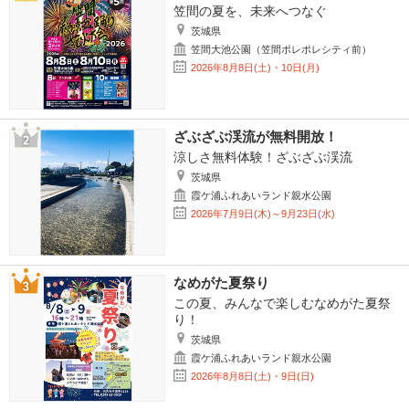
笠間の夏を、未来へつなぐ
茨城県
笠間大池公園（笠間ポレポレシティ前）
2026年8月8日(土)・10日(月)
ざぶざぶ渓流が無料開放！
涼しさ無料体験！ざぶざぶ渓流
茨城県
霞ケ浦ふれあいランド親水公園
2026年7月9日(木)～9月23日(水)
なめがた夏祭り
この夏、みんなで楽しむなめがた夏祭
り！
茨城県
霞ケ浦ふれあいランド親水公園
2026年8月8日(土)・9日(日)