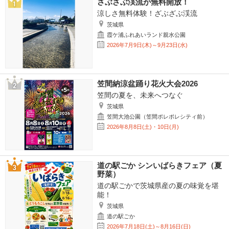
ざぶざぶ渓流が無料開放！
涼しさ無料体験！ざぶざぶ渓流
茨城県
霞ケ浦ふれあいランド親水公園
2026年7月9日(木)～9月23日(水)
笠間納涼盆踊り花火大会2026
笠間の夏を、未来へつなぐ
茨城県
笠間大池公園（笠間ポレポレシティ前）
2026年8月8日(土)・10日(月)
道の駅ごか シンいばらきフェア（夏
野菜）
道の駅ごかで茨城県産の夏の味覚を堪
能！
茨城県
道の駅ごか
2026年7月18日(土)～8月16日(日)