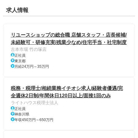
求人情報
リユースショップの総合職 店舗スタッフ・店長候補/
未経験可・研修充実/残業少なめ/住宅手当・社宅制度
古本市場 竹の塚店
正社員
東京都
月給24万円～35万円
税務・税理士/相続業務イチオシ求人/経験者優遇/完
全週休2日制/年間休日120日以上/面接1回のみ
ライトハウス税理士法人
正社員
神奈川県
年収450万円～650万円