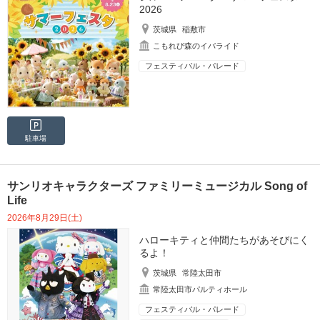
2026
茨城県
稲敷市
こもれび森のイバライド
フェスティバル・パレード
駐車場
サンリオキャラクターズ ファミリーミュージカル Song of
Life
2026年8月29日(土)
ハローキティと仲間たちがあそびにく
るよ！
茨城県
常陸太田市
常陸太田市パルティホール
フェスティバル・パレード