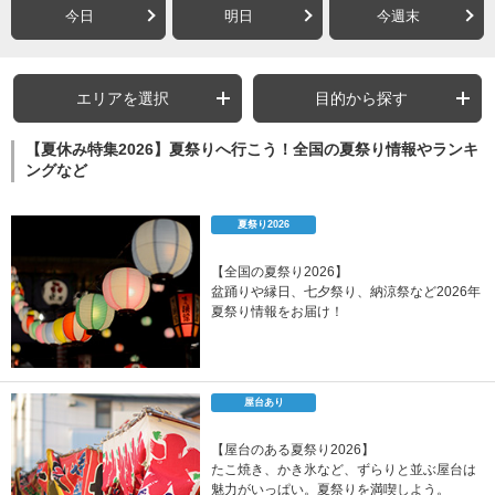
今日
明日
今週末
エリアを選択
目的から探す
【夏休み特集2026】夏祭りへ行こう！全国の夏祭り情報やランキ
ングなど
夏祭り2026
【全国の夏祭り2026】
盆踊りや縁日、七夕祭り、納涼祭など2026年
夏祭り情報をお届け！
屋台あり
【屋台のある夏祭り2026】
たこ焼き、かき氷など、ずらりと並ぶ屋台は
魅力がいっぱい。夏祭りを満喫しよう。