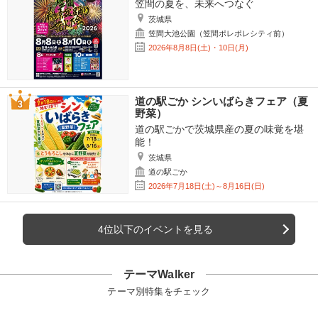
笠間の夏を、未来へつなぐ
茨城県
笠間大池公園（笠間ポレポレシティ前）
2026年8月8日(土)・10日(月)
道の駅ごか シンいばらきフェア（夏
野菜）
道の駅ごかで茨城県産の夏の味覚を堪
能！
茨城県
道の駅ごか
2026年7月18日(土)～8月16日(日)
4位以下のイベントを見る
テーマWalker
テーマ別特集をチェック