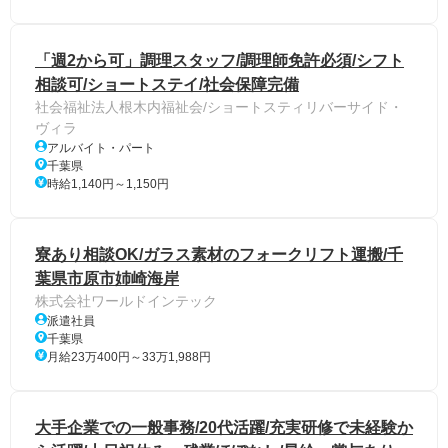
「週2から可」調理スタッフ/調理師免許必須/シフト
相談可/ショートステイ/社会保障完備
社会福祉法人根木内福祉会/ショートスティリバーサイド・
ヴィラ
アルバイト・パート
千葉県
時給1,140円～1,150円
寮あり相談OK/ガラス素材のフォークリフト運搬/千
葉県市原市姉崎海岸
株式会社ワールドインテック
派遣社員
千葉県
月給23万400円～33万1,988円
大手企業での一般事務/20代活躍/充実研修で未経験か