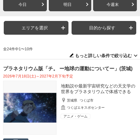
今日
明日
今週末
エリアを選択
目的から探す
全24件中1〜10件
もっと詳しい条件で絞り込む
プラネタリウム版「チ。 ー地球の運動についてー」(茨城)
2026年7月18日(土)～2027年2月下旬予定
地動説や最新宇宙研究などの天文学の
世界をプラネタリウムで体感できる
茨城県
つくば市
つくばエキスポセンター
アニメ・ゲーム