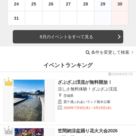
24
25
26
27
28
29
30
31
8月のイベントをすべて見る
条件を変更して検索
イベントランキング
2026年8月7日
ざぶざぶ渓流が無料開放！
涼しさ無料体験！ざぶざぶ渓流
茨城県
霞ケ浦ふれあいランド親水公園
2026年7月9日(木)～9月23日(水)
笠間納涼盆踊り花火大会2026