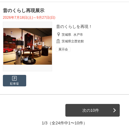
昔のくらし再現展示
2026年7月18日(土)～9月27日(日)
昔のくらしを再現！
茨城県
水戸市
茨城県立歴史館
展示会
駐車場
次の10件
1/3
（全24件中1〜10件）