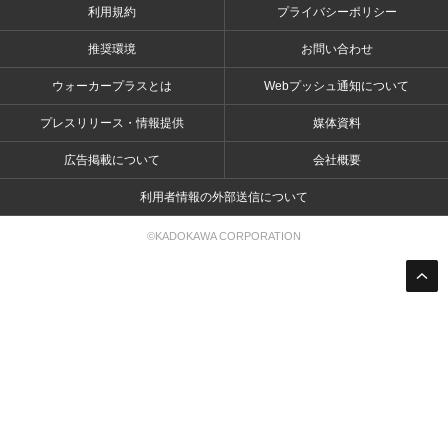
利用規約
プライバシーポリシー
推奨環境
お問い合わせ
ウォーカープラスとは
Webプッシュ通知について
プレスリリース・情報提供
媒体資料
広告掲載について
会社概要
利用者情報の外部送信について
©KADOKAWA CORPORATION