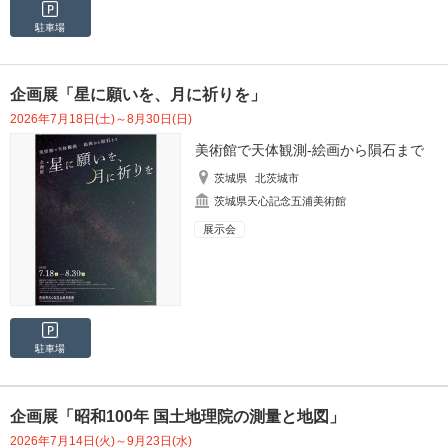
駐車場
企画展「星に願いを、月に祈りを」
2026年7月18日(土)～8月30日(日)
美術館で天体観測‐絵画から隕石まで
茨城県
北茨城市
茨城県天心記念五浦美術館
展示会
駐車場
企画展「昭和100年 国土地理院の測量と地図」
2026年7月14日(火)～9月23日(水)