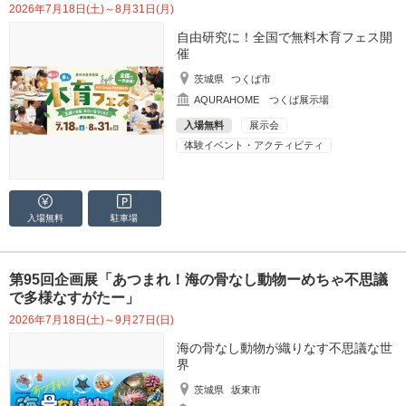
2026年7月18日(土)～8月31日(月)
自由研究に！全国で無料木育フェス開
催
茨城県
つくば市
AQURAHOME つくば展示場
入場無料
展示会
体験イベント・アクティビティ
入場無料
駐車場
第95回企画展「あつまれ！海の骨なし動物ーめちゃ不思議
で多様なすがたー」
2026年7月18日(土)～9月27日(日)
海の骨なし動物が織りなす不思議な世
界
茨城県
坂東市