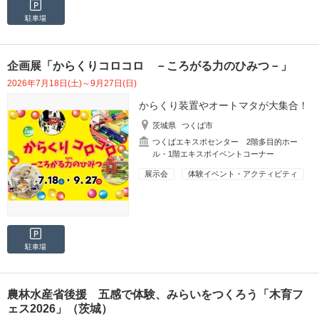
駐車場
企画展「からくりコロコロ －ころがる力のひみつ－」
2026年7月18日(土)～9月27日(日)
からくり装置やオートマタが大集合！
茨城県
つくば市
つくばエキスポセンター 2階多目的ホー
ル・1階エキスポイベントコーナー
展示会
体験イベント・アクティビティ
駐車場
農林水産省後援 五感で体験、みらいをつくろう「木育フ
ェス2026」（茨城）