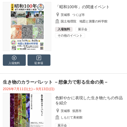
「昭和100年」の関連イベント
茨城県
つくば市
国土地理院 地図と測量の科学館
入場無料
展示会
その他のイベント
入場無料
駐車場
生き物のカラーパレット －想像力で彩る生命の美－
2026年7月11日(土)～9月13日(日)
色鮮やかに表現した生き物たちの作品
を紹介
茨城県
筑西市
しもだて美術館
展示会