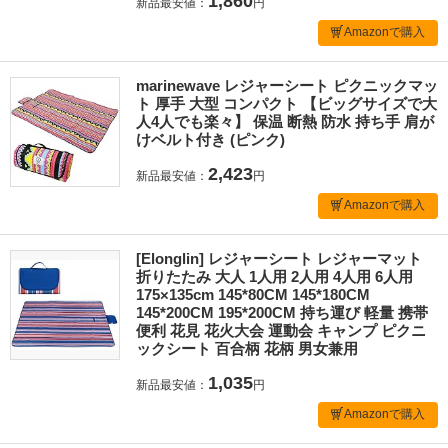
1,860
新品最安値：
円
Amazonで購入
marinewave レジャーシート ピクニックマッ
ト 厚手 大型 コンパクト 【ビッグサイズで大
人4人でも楽々】 保温 断熱 防水 持ち手 肩が
けベルト付き (ピンク)
2,423
新品最安値：
円
Amazonで購入
[Elonglin] レジャーシート レジャーマット
折りたたみ 大人 1人用 2人用 4人用 6人用
175×135cm 145*80CM 145*180CM
145*200CM 195*200CM 持ち運び 軽量 携帯
便利 花見 花火大会 運動会 キャンプ ピクニ
ックシート 百合柄 花柄 男女兼用
1,035
新品最安値：
円
Amazonで購入