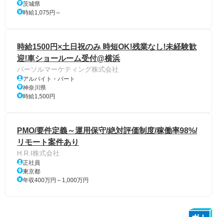
茨城県
時給1,075円～
時給1500円×土日祝のみ 時短OK!残業なし!未経験歓
迎!車ショールーム受付@横浜
パーソルマーケティング株式会社
アルバイト・パート
神奈川県
時給1,500円
PMO/要件定義～運用保守/絶対評価制度/稼働率98%/
リモート案件あり
H.R.I株式会社
正社員
東京都
年収400万円～1,000万円