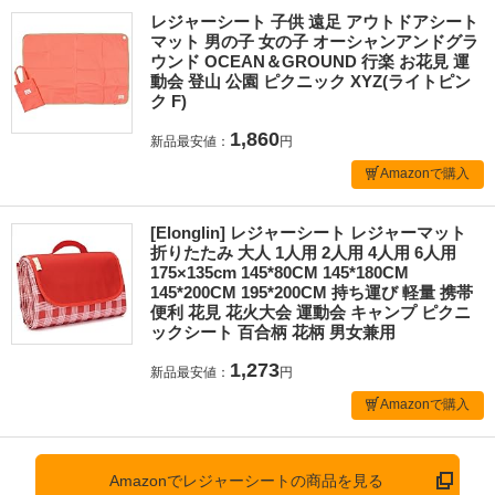
レジャーシート 子供 遠足 アウトドアシート
マット 男の子 女の子 オーシャンアンドグラ
ウンド OCEAN＆GROUND 行楽 お花見 運
動会 登山 公園 ピクニック XYZ(ライトピン
ク F)
1,860
新品最安値：
円
Amazonで購入
[Elonglin] レジャーシート レジャーマット
折りたたみ 大人 1人用 2人用 4人用 6人用
175×135cm 145*80CM 145*180CM
145*200CM 195*200CM 持ち運び 軽量 携帯
便利 花見 花火大会 運動会 キャンプ ピクニ
ックシート 百合柄 花柄 男女兼用
1,273
新品最安値：
円
Amazonで購入
Amazonでレジャーシートの商品を見る