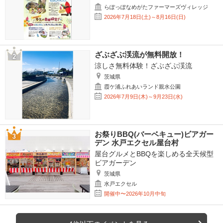
らぽっぽなめがたファーマーズヴィレッジ
2026年7月18日(土)～8月16日(日)
ざぶざぶ渓流が無料開放！
涼しさ無料体験！ざぶざぶ渓流
茨城県
霞ケ浦ふれあいランド親水公園
2026年7月9日(木)～9月23日(水)
お祭りBBQ(バーベキュー)ビアガー
デン 水戸エクセル屋台村
屋台グルメとBBQを楽しめる全天候型
ビアガーデン
茨城県
水戸エクセル
開催中〜2026年10月中旬