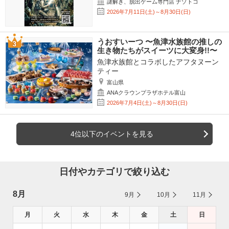
謎解き、脱出ゲーム専門店 ナゾトコ
2026年7月11日(土)～8月30日(日)
うおすいーつ 〜魚津水族館の推しの
生き物たちがスイーツに大変身!!〜
魚津水族館とコラボしたアフタヌーン
ティー
富山県
ANAクラウンプラザホテル富山
2026年7月4日(土)～8月30日(日)
4位以下のイベントを見る
日付やカテゴリで絞り込む
8月
9月
10月
11月
月
火
水
木
金
土
日