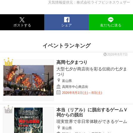
天気情報提供元：株式会社ライフビジネスウェザー
ポストする
シェア
友だちに送る
イベントランキング
2026年8月7日
高岡七夕まつり
大型七夕が商店街を彩る伝統の七夕ま
つり
富山県
高岡市中心商店街
2026年8月1日(土)～8日(土)
本当（リアル）に脱出するゲームＶ
祠からの脱出
現実世界で非日常体験ができるゲーム
富山県