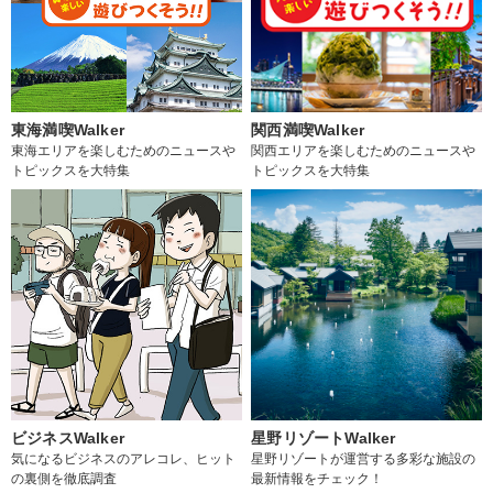
東海満喫Walker
関西満喫Walker
東海エリアを楽しむためのニュースや
関西エリアを楽しむためのニュースや
トピックスを大特集
トピックスを大特集
ビジネスWalker
星野リゾートWalker
気になるビジネスのアレコレ、ヒット
星野リゾートが運営する多彩な施設の
の裏側を徹底調査
最新情報をチェック！