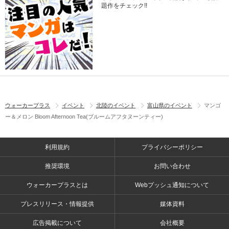
題作をチェック!!
ウォーカープラス
イベント
北陸のイベント
富山県のイベント
マンゴ
ー＆メロン Bloom Afternoon Tea(ブルームアフタヌーンティー)
利用規約
プライバシーポリシー
推奨環境
お問い合わせ
ウォーカープラスとは
Webプッシュ通知について
プレスリリース・情報提供
媒体資料
広告掲載について
会社概要