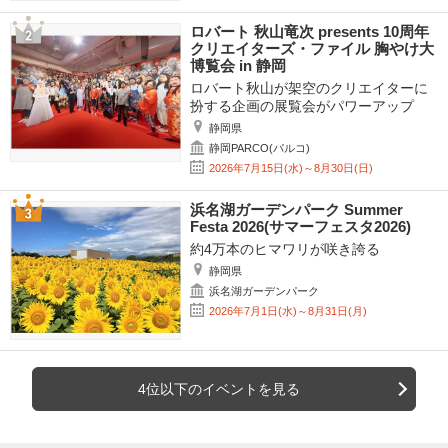
ロバート 秋山竜次 presents 10周年
クリエイターズ・ファイル 胸やけ大
博覧会 in 静岡
ロバート秋山が架空のクリエイターに
扮する企画の展覧会がパワーアップ
静岡県
静岡PARCO(パルコ)
2026年7月15日(水)～8月30日(日)
浜名湖ガーデンパーク Summer
Festa 2026(サマーフェスタ2026)
約4万本のヒマワリが咲き誇る
静岡県
浜名湖ガーデンパーク
2026年7月1日(水)～8月31日(月)
4位以下のイベントを見る