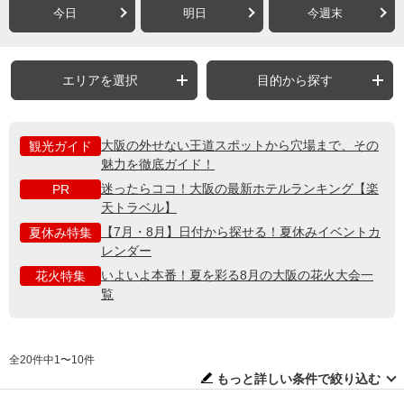
今日
明日
今週末
エリアを選択
目的から探す
大阪の外せない王道スポットから穴場まで、その
観光ガイド
魅力を徹底ガイド！
迷ったらココ！大阪の最新ホテルランキング【楽
PR
天トラベル】
【7月・8月】日付から探せる！夏休みイベントカ
夏休み特集
レンダー
いよいよ本番！夏を彩る8月の大阪の花火大会一
花火特集
覧
全20件中1〜10件
もっと詳しい条件で絞り込む