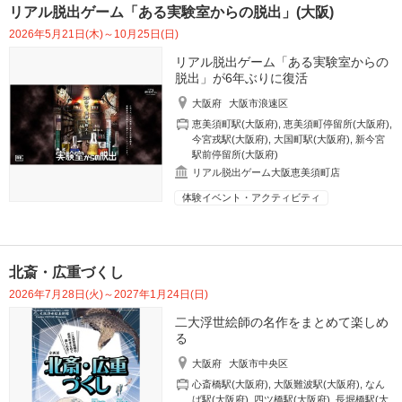
リアル脱出ゲーム「ある実験室からの脱出」(大阪)
2026年5月21日(木)～10月25日(日)
リアル脱出ゲーム「ある実験室からの
脱出」が6年ぶりに復活
大阪府
大阪市浪速区
恵美須町駅(大阪府)
,
恵美須町停留所(大阪府)
,
今宮戎駅(大阪府)
,
大国町駅(大阪府)
,
新今宮
駅前停留所(大阪府)
リアル脱出ゲーム大阪恵美須町店
体験イベント・アクティビティ
北斎・広重づくし
2026年7月28日(火)～2027年1月24日(日)
二大浮世絵師の名作をまとめて楽しめ
る
大阪府
大阪市中央区
心斎橋駅(大阪府)
,
大阪難波駅(大阪府)
,
なん
ば駅(大阪府)
,
四ツ橋駅(大阪府)
,
長堀橋駅(大