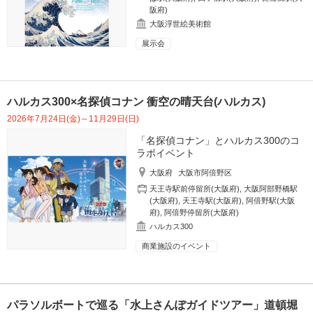
阪府)
大阪浮世絵美術館
展示会
ハルカス300×名探偵コナン 衝空の晴天台(ハルカス)
2026年7月24日(金)～11月29日(日)
「名探偵コナン」とハルカス300のコ
ラボイベント
大阪府
大阪市阿倍野区
天王寺駅前停留所(大阪府)
,
大阪阿部野橋駅
(大阪府)
,
天王寺駅(大阪府)
,
阿倍野駅(大阪
府)
,
阿倍野停留所(大阪府)
ハルカス300
商業施設のイベント
パラソルボートで巡る「水上さんぽガイドツアー」道頓堀