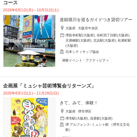
コース
2026年6月1日(月)～10月31日(土)
道頓堀川を巡るガイドつき貸切ツアー
大阪府
大阪市中央区
堺筋本町駅(大阪府)
,
谷町四丁目駅(大阪府)
,
天満橋駅(大阪府)
,
北浜駅(大阪府)
,
松屋町駅
(大阪府)
日本シティサップ協会
体験イベント・アクティビティ
企画展「ミュシャ芸術博覧会リターンズ」
2026年8月1日(土)～11月29日(日)
きて、みて、体験！
大阪府
堺市堺区
堺市駅(大阪府)
,
浅香駅(大阪府)
堺 アルフォンス･ミュシャ館 （堺市立文化
館）