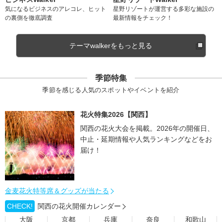
気になるビジネスのアレコレ、ヒット
星野リゾートが運営する多彩な施設の
の裏側を徹底調査
最新情報をチェック！
テーマwalkerをもっと見る
季節特集
季節を感じる人気のスポットやイベントを紹介
花火特集2026【関西】
関西の花火大会を掲載。2026年の開催日、
中止・延期情報や人気ランキングなどをお
届け！
金麦花火特等席＆グッズが当たる
CHECK!
関西の花火開催カレンダー
大阪
京都
兵庫
奈良
和歌山