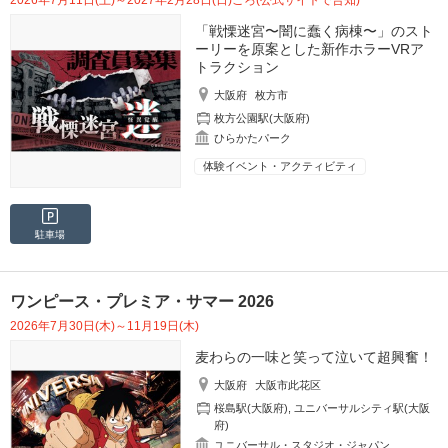
2026年7月11日(土)～2027年2月28日(日)ごろ(公式サイトで告知)
「戦慄迷宮〜闇に蠢く病棟〜」のスト
ーリーを原案とした新作ホラーVRア
トラクション
大阪府
枚方市
枚方公園駅(大阪府)
ひらかたパーク
体験イベント・アクティビティ
駐車場
ワンピース・プレミア・サマー 2026
2026年7月30日(木)～11月19日(木)
麦わらの一味と笑って泣いて超興奮！
大阪府
大阪市此花区
桜島駅(大阪府)
,
ユニバーサルシティ駅(大阪
府)
ユニバーサル・スタジオ・ジャパン