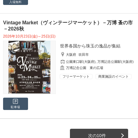
入場無料
Vintage Market（ヴィンテージマーケット）－万博 蚤の市
－2026秋
2026年10月23日(金)～25日(日)
世界各国から珠玉の逸品が集結
大阪府
吹田市
公園東口駅(大阪府)
,
万博記念公園駅(大阪府)
万博記念公園 東の広場
フリーマーケット
商業施設のイベント
駐車場
次の10件