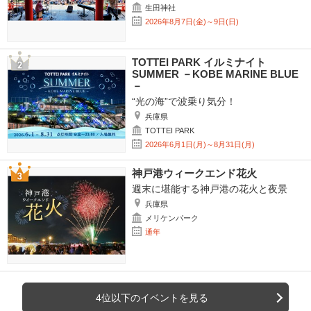
生田神社
2026年8月7日(金)～9日(日)
TOTTEI PARK イルミナイト
SUMMER －KOBE MARINE BLUE
－
“光の海”で波乗り気分！
兵庫県
TOTTEI PARK
2026年6月1日(月)～8月31日(月)
神戸港ウィークエンド花火
週末に堪能する神戸港の花火と夜景
兵庫県
メリケンパーク
通年
4位以下のイベントを見る