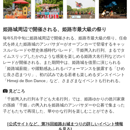
姫路城周辺で開催される、姫路市最大級の祭り
毎年5月中旬に姫路城周辺で開催される、姫路市最大級の祭り。任命
式を終えた姫路城のアンバサダーがオープンカーで登場するキャッ
スルパレードや歴史体感時代パレード、千姫輿入れ行列、まるでタ
イムスリップしたかのような感覚を楽しめる姫路大名行列などのパ
レードが開催される。また期間中は、姫路城を借景に演じられる
「姫路城薪能」や躍動感あふれるパフォーマンスを披露する「ひめ
じ良さ恋まつり」、初の試みである若者も楽しめるダンスイベント
「Himeji de Bon Dance」など、さまざまなイベントも行われる。
見どころ
「千姫輿入れ行列＆子ども大名行列」では、姫路ゆかりの徳川家康
の孫娘「千姫」の輿入れを姫路城のアンバサダーや公募で集まった
子どもたちで再現した、華やかな行列を楽しむことができる。
[公式サイトなど、第76回姫路お城まつりの詳しいイベント情報
を見る]