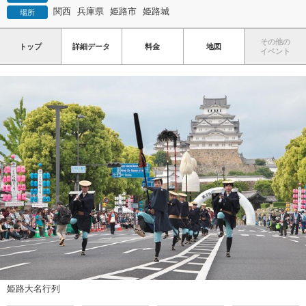
関西
兵庫県
姫路市
姫路城
場所
その他の
トップ
詳細データ
料金
地図
イベント
姫路大名行列