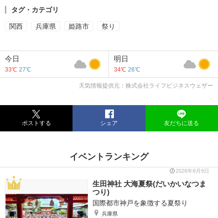
タグ・カテゴリ
関西
兵庫県
姫路市
祭り
今日
明日
33℃
27℃
34℃
26℃
天気情報提供元：株式会社ライフビジネスウェザー
ポストする
シェア
友だちに送る
イベントランキング
2026年8月9日
生田神社 大海夏祭(だいかいなつま
つり)
国際都市神戸を象徴する夏祭り
兵庫県