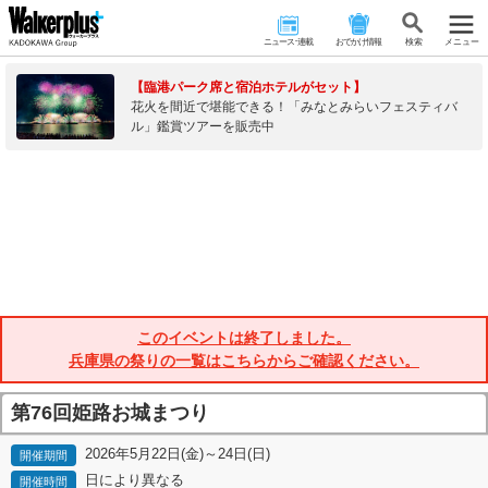
ニュース･連載
おでかけ情報
検 索
メニュー
【臨港パーク席と宿泊ホテルがセット】
花火を間近で堪能できる！「みなとみらいフェスティバ
ル」鑑賞ツアーを販売中
このイベントは終了しました。
兵庫県の祭りの一覧はこちらからご確認ください。
第76回姫路お城まつり
2026年5月22日(金)～24日(日)
開催期間
日により異なる
開催時間