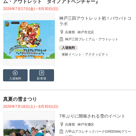
ム・アウトレット ダイノアドベンチャー』
2026年7月17日(金)～8月30日(日)
神戸三田アウトレット初！パウパトコ
ラボ
兵庫県
神戸市北区
神戸三田プレミアム・アウトレット
入場無料
体験イベント・アクティビティ
入場無料
駐車場
真夏の雪まつり
2026年7月18日(土)～8月30日(日)
7年ぶりに開催される雪のイベント
兵庫県
神戸市灘区
六甲山アスレチックパークGREENIA(グリー