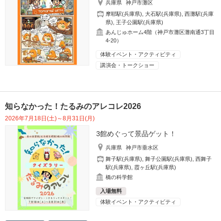
兵庫県
神戸市灘区
摩耶駅(兵庫県)
,
大石駅(兵庫県)
,
西灘駅(兵庫
県)
,
王子公園駅(兵庫県)
あんじゅホーム4階（神戸市灘区灘南通3丁目
4-20）
体験イベント・アクティビティ
講演会・トークショー
知らなかった！たるみのアレコレ2026
2026年7月18日(土)～8月31日(月)
3館めぐって景品ゲット！
兵庫県
神戸市垂水区
舞子駅(兵庫県)
,
舞子公園駅(兵庫県)
,
西舞子
駅(兵庫県)
,
霞ヶ丘駅(兵庫県)
橋の科学館
入場無料
体験イベント・アクティビティ