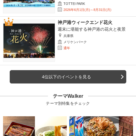
TOTTEI PARK
2026年6月1日(月)～8月31日(月)
神戸港ウィークエンド花火
週末に堪能する神戸港の花火と夜景
兵庫県
メリケンパーク
通年
4位以下のイベントを見る
テーマWalker
テーマ別特集をチェック