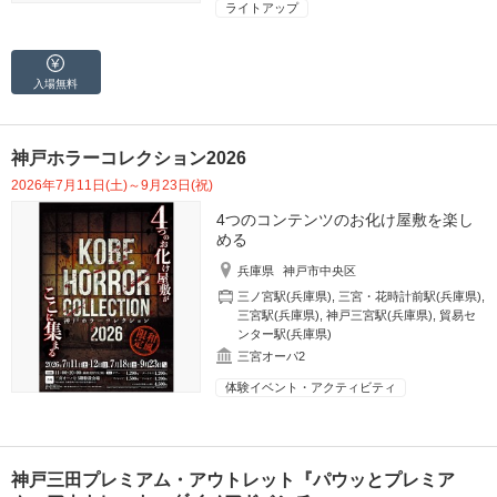
ライトアップ
入場無料
神戸ホラーコレクション2026
2026年7月11日(土)～9月23日(祝)
4つのコンテンツのお化け屋敷を楽し
める
兵庫県
神戸市中央区
三ノ宮駅(兵庫県)
,
三宮・花時計前駅(兵庫県)
,
三宮駅(兵庫県)
,
神戸三宮駅(兵庫県)
,
貿易セ
ンター駅(兵庫県)
三宮オーパ2
体験イベント・アクティビティ
神戸三田プレミアム・アウトレット『パウッとプレミア