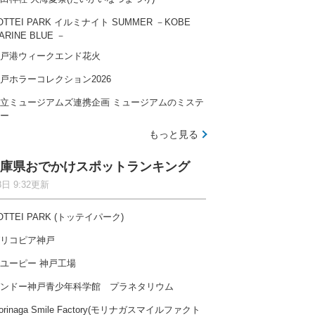
OTTEI PARK イルミナイト SUMMER －KOBE
ARINE BLUE －
戸港ウィークエンド花火
戸ホラーコレクション2026
立ミュージアムズ連携企画 ミュージアムのミステ
ー
もっと見る
庫県おでかけスポットランキング
8日 9:32更新
OTTEI PARK (トッテイパーク)
リコピア神戸
ユーピー 神戸工場
ンドー神戸青少年科学館 プラネタリウム
orinaga Smile Factory(モリナガスマイルファクト