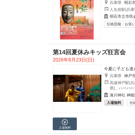
兵庫県
明石
人丸前駅(兵庫
明石市立市民
伝統芸能・お笑
第14回夏休みキッズ狂言会
2026年8月23日(日)
今夏に子ども達
兵庫県
神戸
高速神戸駅(兵
県)
,
ハーバー
湊川神社 神能
入場無料
伝
入場無料