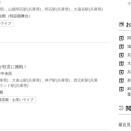
市
リ
県)
,
山陽明石駅(兵庫県)
,
明石駅(兵庫県)
,
大蔵谷駅(兵庫県)
会館（特設能舞台）
いライブ
お
関
滋
京
大
が狂言に挑戦！
兵
市中央区
庫県)
,
大倉山駅(兵庫県)
,
神戸駅(兵庫県)
,
西元町駅(兵庫
奈
ランド駅(兵庫県)
和
殿
選
統芸能・お笑いライブ
閲
最近見