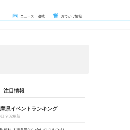
ニュース・連載
おでかけ情報
注目情報
庫県イベントランキング
8日 9:32更新
田神社 大海夏祭(だいかいなつまつり)