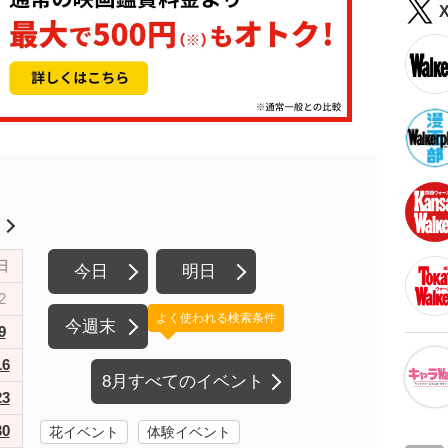
月
日
今日
明日
2
よく使われる検索条件
今週末
9
16
8月すべてのイベント
23
30
花イベント
体験イベント