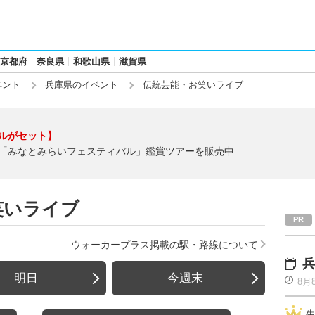
京都府
奈良県
和歌山県
滋賀県
ベント
兵庫県のイベント
伝統芸能・お笑いライブ
ルがセット】
「みなとみらいフェスティバル」鑑賞ツアーを販売中
笑いライブ
ウォーカープラス掲載の駅・路線について
兵
明日
今週末
8月
生