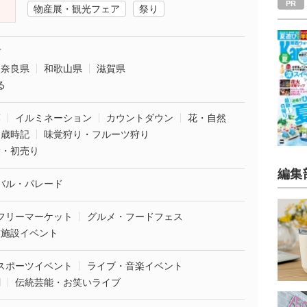
物産展・観光フェア
祭り
市
奈良県
和歌山県
滋賀県
る
葉
イルミネーション
カウントダウン
花・自然
・歳時記
味覚狩り・フルーツ狩り
袋・初売り
編集
バル・パレード
フリーマーケット
グルメ・フードフェス
業施設イベント
スポーツイベント
ライブ・音楽イベント
劇
伝統芸能・お笑いライブ