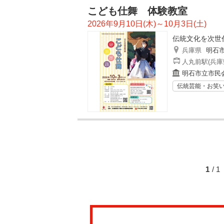
こども仕舞 体験教室
2026年9月10日(木)～10月3日(土)
伝統文化を次世
兵庫県
明石
人丸前駅(兵庫
明石市立市民
伝統芸能・お笑
1
/ 