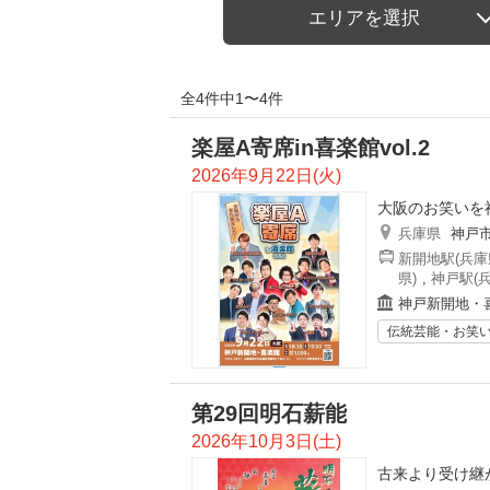
エリアを選択
全4件中1〜4件
楽屋A寄席in喜楽館vol.2
2026年9月22日(火)
大阪のお笑いを
兵庫県
神戸
新開地駅(兵庫
県)
,
神戸駅(兵
神戸新開地・
伝統芸能・お笑
第29回明石薪能
2026年10月3日(土)
古来より受け継