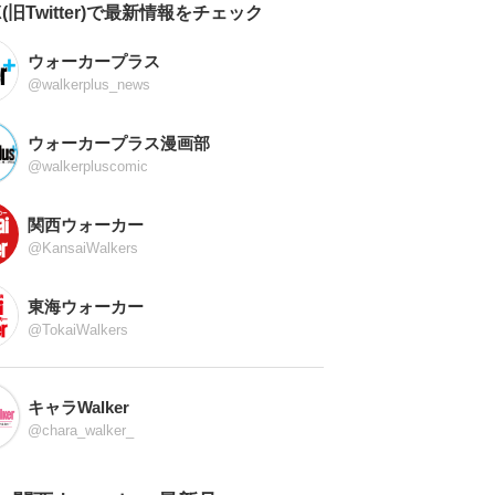
X(旧Twitter)で最新情報をチェック
ウォーカープラス
@walkerplus_news
ウォーカープラス漫画部
@walkerpluscomic
関西ウォーカー
@KansaiWalkers
東海ウォーカー
@TokaiWalkers
キャラWalker
@chara_walker_