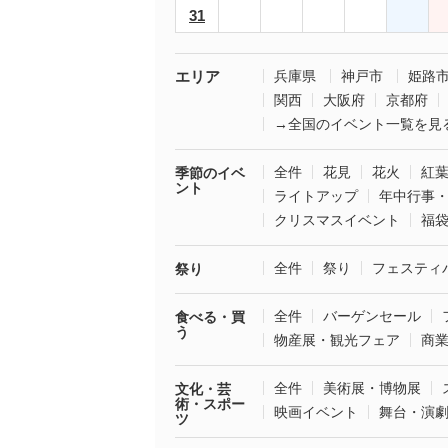
31
エリア
兵庫県
神戸市
姫路
関西
大阪府
京都府
→全国のイベント一覧を見
全件
花見
花火
紅
季節のイベ
ント
ライトアップ
年中行事
クリスマスイベント
福
全件
祭り
フェスティ
祭り
全件
バーゲンセール
食べる・買
う
物産展・観光フェア
商
全件
美術展・博物展
文化・芸
術・スポー
映画イベント
舞台・演
ツ