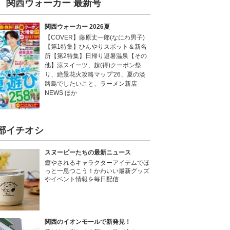
関西ウォーカー 最新号
関西ウォーカー 2026夏
【COVER】藤原丈一郎(なにわ男子)
【第1特集】ひんやりスポット＆新名
所【第2特集】日帰り避暑温泉【その
他】涼スイーツ、超(得)クーポン祭
り、絶景花火攻略マップ'26、夏の淡
路島でしたいこと、ラーメン新店
NEWS ほか
部イチオシ
スヌーピーたちの最新ニュース
癒やされるキャラクターアイテムでほ
っと一息つこう！かわいい最新グッズ
やイベント情報を毎日配信
関西のイオンモールで新発見！