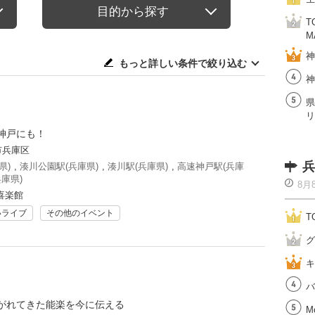
目的から探す
T
M
神
もっと詳しい条件で絞り込む
神
県
リ
神戸にも！
市兵庫区
兵
県)
,
湊川公園駅(兵庫県)
,
湊川駅(兵庫県)
,
高速神戸駅(兵庫
庫県)
8月
喜楽館
いライブ
その他のイベント
T
グ
キ
バ
がれてきた能楽を今に伝える
M