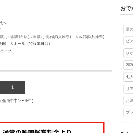
おで
代へ
夏
市
県)
,
山陽明石駅(兵庫県)
,
明石駅(兵庫県)
,
大蔵谷駅(兵庫県)
ビ
会館 大ホール（特設能舞台）
いライブ
水
20
七
1
リ
1（全4件中1〜4件）
お
プ