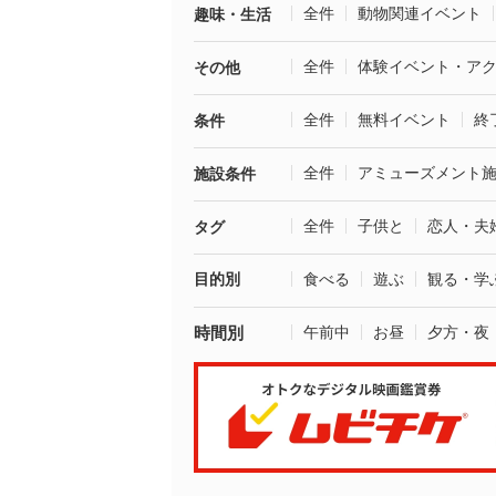
全件
動物関連イベント
趣味・生活
全件
体験イベント・ア
その他
全件
無料イベント
終
条件
全件
アミューズメント
施設条件
全件
子供と
恋人・夫
タグ
目的別
食べる
遊ぶ
観る・学
時間別
午前中
お昼
夕方・夜