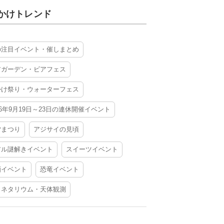
かけトレンド
の注目イベント・催しまとめ
アガーデン・ビアフェス
かけ祭り・ウォーターフェス
26年9月19日～23日の連休開催イベント
夕まつり
アジサイの見頃
アル謎解きイベント
スイーツイベント
酒イベント
恐竜イベント
ラネタリウム・天体観測