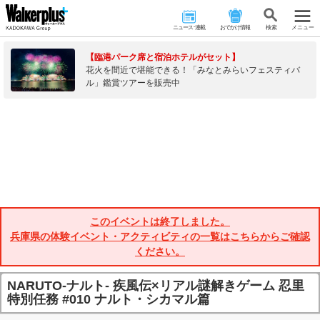
ニュース･連載
おでかけ情報
検 索
メニュー
【臨港パーク席と宿泊ホテルがセット】
花火を間近で堪能できる！「みなとみらいフェスティバ
ル」鑑賞ツアーを販売中
このイベントは終了しました。
兵庫県の体験イベント・アクティビティの一覧はこちらからご確認
ください。
NARUTO-ナルト- 疾風伝×リアル謎解きゲーム 忍里
特別任務 #010 ナルト・シカマル篇