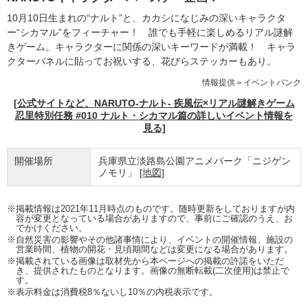
10月10日生まれの“ナルト”と、カカシになじみの深いキャラクタ
ー“シカマル”をフィーチャー！ 誰でも手軽に楽しめるリアル謎解
きゲーム。キャラクターに関係の深いキーワードが満載！ キャラ
クターパネルに貼ってお祝いする、花びらステッカーもあり。
情報提供＝イベントバンク
[公式サイトなど、NARUTO-ナルト- 疾風伝×リアル謎解きゲーム
忍里特別任務 #010 ナルト・シカマル篇の詳しいイベント情報を
見る]
開催場所
兵庫県立淡路島公園アニメパーク「ニジゲン
ノモリ」
[地図]
※掲載情報は2021年11月時点のものです。随時更新をしておりますが内
容が変更となっている場合がありますので、事前にご確認のうえ、お
でかけください。
※自然災害の影響やその他諸事情により、イベントの開催情報、施設の
営業時間、植物の開花・見頃期間などは変更になる場合があります。
※掲載されている画像は取材先から本ページへの掲載の許諾をいただ
き、提供されたものとなります。画像の無断転載(二次使用)は禁止で
す。
※表示料金は消費税8％ないし10％の内税表示です。