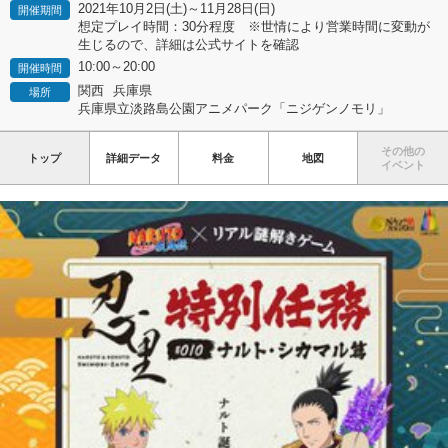
2021年10月2日(土)～11月28日(日)
開催期間
想定プレイ時間：30分程度 ※世情により営業時間に変動が
生じるので、詳細は公式サイトを確認
10:00～20:00
開催時間
関西
兵庫県
場所
兵庫県立淡路島公園アニメパーク「ニジゲンノモリ」
その他の
トップ
詳細データ
料金
地図
イベント