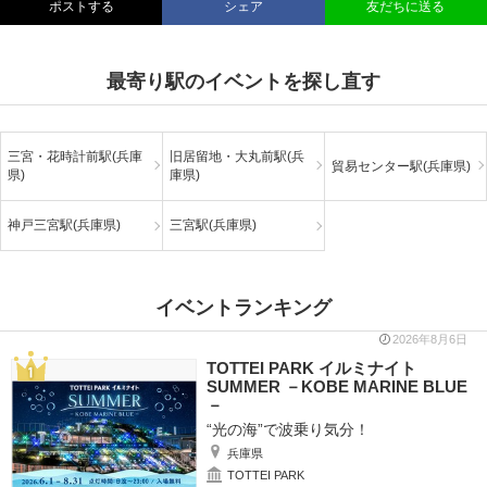
ポストする
シェア
友だちに送る
最寄り駅のイベントを探し直す
三宮・花時計前駅(兵庫
旧居留地・大丸前駅(兵
貿易センター駅(兵庫県)
県)
庫県)
神戸三宮駅(兵庫県)
三宮駅(兵庫県)
イベントランキング
2026年8月6日
TOTTEI PARK イルミナイト
SUMMER －KOBE MARINE BLUE
－
“光の海”で波乗り気分！
兵庫県
TOTTEI PARK