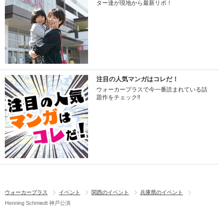
ター達が現地から最新リポ！
注目の人気マンガはコレだ！
ウォーカープラスで今一番読まれている話
題作をチェック!!
ウォーカープラス
イベント
関西のイベント
兵庫県のイベント
Henning Schmiedt 神戸公演