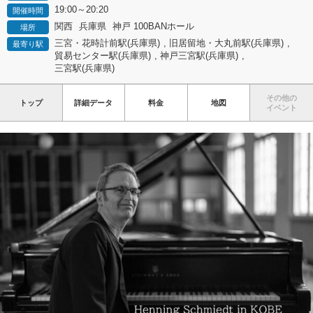
19:00～20:20
開催時間
関西
兵庫県
神戸 100BANホール
場所
三宮・花時計前駅(兵庫県)
,
旧居留地・大丸前駅(兵庫県)
,
最寄り駅
貿易センター駅(兵庫県)
,
神戸三宮駅(兵庫県)
,
三宮駅(兵庫県)
その他の
トップ
詳細データ
料金
地図
イベント