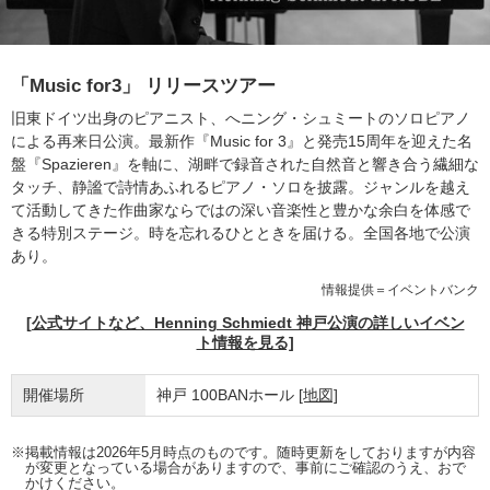
「Music for3」 リリースツアー
旧東ドイツ出身のピアニスト、へニング・シュミートのソロピアノ
による再来日公演。最新作『Music for 3』と発売15周年を迎えた名
盤『Spazieren』を軸に、湖畔で録音された自然音と響き合う繊細な
タッチ、静謐で詩情あふれるピアノ・ソロを披露。ジャンルを越え
て活動してきた作曲家ならではの深い音楽性と豊かな余白を体感で
きる特別ステージ。時を忘れるひとときを届ける。全国各地で公演
あり。
情報提供＝イベントバンク
[公式サイトなど、Henning Schmiedt 神戸公演の詳しいイベン
ト情報を見る]
開催場所
神戸 100BANホール
[地図]
※掲載情報は2026年5月時点のものです。随時更新をしておりますが内容
が変更となっている場合がありますので、事前にご確認のうえ、おで
かけください。