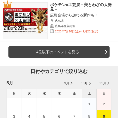
ポケモン×工芸展－美とわざの大発
見－
広島会場から加わる新作も！
広島県
広島県立美術館
2026年7月10日(金)～9月23日(水)
4位以下のイベントを見る
日付やカテゴリで絞り込む
8月
9月
10月
11月
月
火
水
木
金
土
日
1
2
3
4
5
6
7
8
9