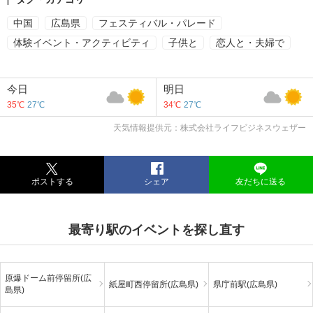
中国
広島県
フェスティバル・パレード
体験イベント・アクティビティ
子供と
恋人と・夫婦で
今日
明日
35℃
27℃
34℃
27℃
天気情報提供元：株式会社ライフビジネスウェザー
ポストする
シェア
友だちに送る
最寄り駅のイベントを探し直す
原爆ドーム前停留所(広
紙屋町西停留所(広島県)
県庁前駅(広島県)
島県)