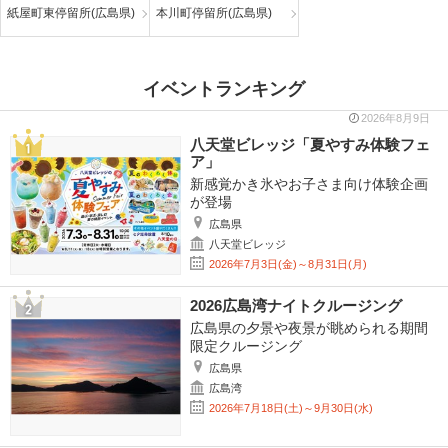
紙屋町東停留所(広島県)
本川町停留所(広島県)
イベントランキング
2026年8月9日
八天堂ビレッジ「夏やすみ体験フェ
ア」
新感覚かき氷やお子さま向け体験企画
が登場
広島県
八天堂ビレッジ
2026年7月3日(金)～8月31日(月)
2026広島湾ナイトクルージング
広島県の夕景や夜景が眺められる期間
限定クルージング
広島県
広島湾
2026年7月18日(土)～9月30日(水)