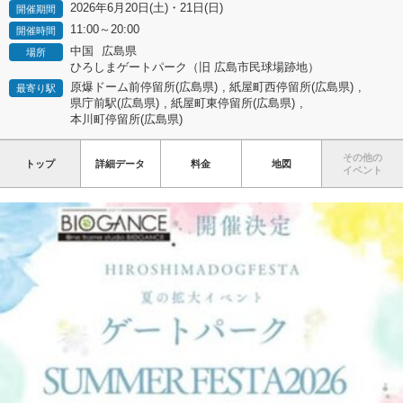
2026年6月20日(土)・21日(日)
開催期間
11:00～20:00
開催時間
中国
広島県
場所
ひろしまゲートパーク（旧 広島市民球場跡地）
原爆ドーム前停留所(広島県)
,
紙屋町西停留所(広島県)
,
最寄り駅
県庁前駅(広島県)
,
紙屋町東停留所(広島県)
,
本川町停留所(広島県)
その他の
トップ
詳細データ
料金
地図
イベント