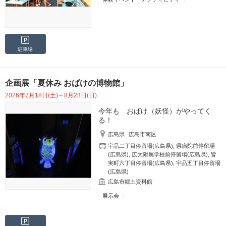
駐車場
企画展「夏休み おばけの博物館」
2026年7月18日(土)～8月23日(日)
今年も おばけ（妖怪）がやってく
る！
広島県
広島市南区
宇品二丁目停留場(広島県)
,
県病院前停留場
(広島県)
,
広大附属学校前停留場(広島県)
,
皆
実町六丁目停留場(広島県)
,
宇品五丁目停留場
(広島県)
広島市郷土資料館
展示会