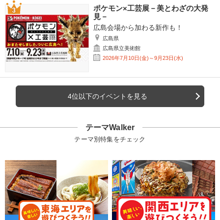
ポケモン×工芸展－美とわざの大発
見－
広島会場から加わる新作も！
広島県
広島県立美術館
2026年7月10日(金)～9月23日(水)
4位以下のイベントを見る
テーマWalker
テーマ別特集をチェック