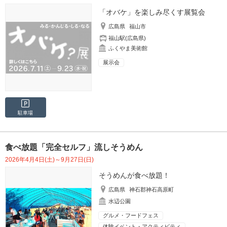
「オバケ」を楽しみ尽くす展覧会
広島県
福山市
福山駅(広島県)
ふくやま美術館
展示会
駐車場
食べ放題「完全セルフ」流しそうめん
2026年4月4日(土)～9月27日(日)
そうめんが食べ放題！
広島県
神石郡神石高原町
水辺公園
グルメ・フードフェス
体験イベント・アクティビティ