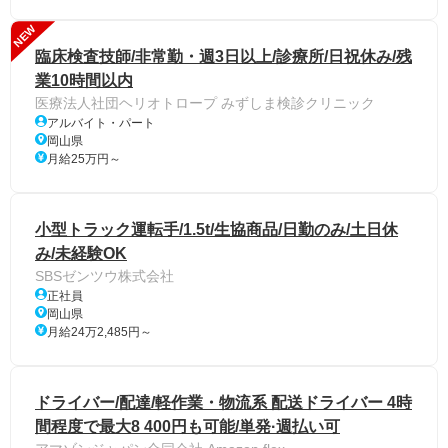
NEW
臨床検査技師/非常勤・週3日以上/診療所/日祝休み/残
業10時間以内
医療法人社団ヘリオトロープ みずしま検診クリニック
アルバイト・パート
岡山県
月給25万円～
小型トラック運転手/1.5t/生協商品/日勤のみ/土日休
み/未経験OK
SBSゼンツウ株式会社
正社員
岡山県
月給24万2,485円～
ドライバー/配達/軽作業・物流系 配送ドライバー 4時
間程度で最大8 400円も可能/単発·週払い可