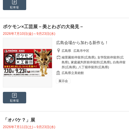
駐車場
ポケモン×工芸展－美とわざの大発見－
2026年7月10日(金)～9月23日(水)
広島会場から加わる新作も！
広島県
広島市中区
縮景園前停留所(広島県)
,
女学院前停留所(広
島県)
,
家庭裁判所前停留所(広島県)
,
白島停留
所(広島県)
,
八丁堀停留所(広島県)
広島県立美術館
展示会
駐車場
「オバケ？」展
2026年7月11日(土)～9月23日(水)