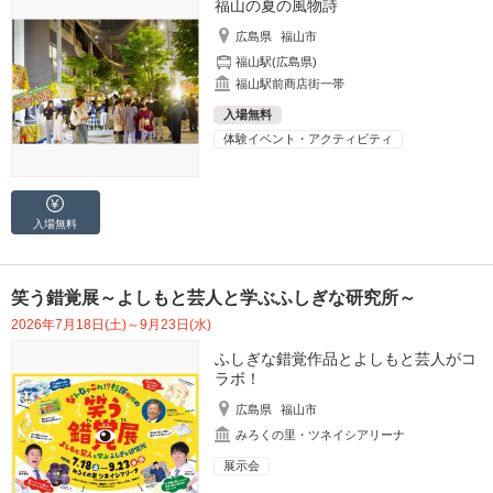
福山の夏の風物詩
広島県
福山市
福山駅(広島県)
福山駅前商店街一帯
入場無料
体験イベント・アクティビティ
入場無料
笑う錯覚展～よしもと芸人と学ぶふしぎな研究所～
2026年7月18日(土)～9月23日(水)
ふしぎな錯覚作品とよしもと芸人がコ
ラボ！
広島県
福山市
みろくの里・ツネイシアリーナ
展示会