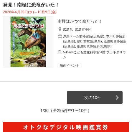
発見！南極に恐竜がいた！
2026年4月29日(水)～10月9日(金)
南極はかつて森だった！
広島県
広島市中区
原爆ドーム前停留所(広島県)
,
本川町停留所
(広島県)
,
県庁前駅(広島県)
,
紙屋町西停留所
(広島県)
,
紙屋町東停留所(広島県)
5-Daysこども文化科学館 4階 プラネタリウ
ム
映画イベント
次の10件
1/30
（全295件中1〜10件）