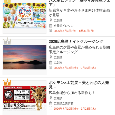
八天堂ビレッジ「夏やすみ体験フェ
ア」
新感覚かき氷やお子さま向け体験企画
が登場
広島県
八天堂ビレッジ
2026年7月3日(金)～8月31日(月)
2026広島湾ナイトクルージング
広島県の夕景や夜景が眺められる期間
限定クルージング
広島県
広島湾
2026年7月18日(土)～9月30日(水)
ポケモン×工芸展－美とわざの大発
見－
広島会場から加わる新作も！
広島県
広島県立美術館
2026年7月10日(金)～9月23日(水)