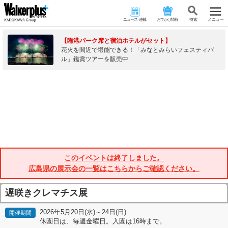
ニュース･連載
おでかけ情報
検 索
メニュー
【臨港パーク席と宿泊ホテルがセット】
花火を間近で堪能できる！「みなとみらいフェスティバ
ル」鑑賞ツアーを販売中
このイベントは終了しました。
広島県の展示会の一覧はこちらからご確認ください。
遅咲きクレマチス展
2026年5月20日(水)～24日(日)
開催期間
休園日は、毎週金曜日。入園は16時まで。