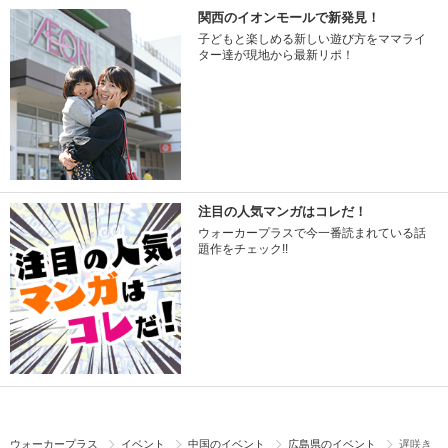
関西のイオンモールで新発見！
子どもと楽しめる新しい遊び方をママライ
ター達が現地から最新リポ！
注目の人気マンガはコレだ！
ウォーカープラスで今一番読まれている話
題作をチェック!!
ウォーカープラス
イベント
中国のイベント
広島県のイベント
遅咲き