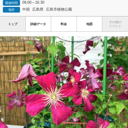
09:00～16:30
開催時間
中国
広島県
広島市植物公園
場所
その他の
トップ
詳細データ
料金
地図
イベント