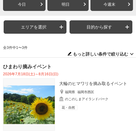
今日
明日
今週末
エリアを選択
目的から探す
全3件中1〜3件
もっと詳しい条件で絞り込む
ひまわり摘みイベント
2026年7月18日(土)～8月16日(日)
大輪のヒマワリを摘み取るイベント
福岡県
福岡市西区
のこのしまアイランドパーク
花・自然