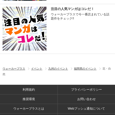
注目の人気マンガはコレだ！
ウォーカープラスで今一番読まれている話
題作をチェック!!
ウォーカープラス
イベント
九州のイベント
福岡県のイベント
花・自
然
利用規約
プライバシーポリシー
推奨環境
お問い合わせ
ウォーカープラスとは
Webプッシュ通知について