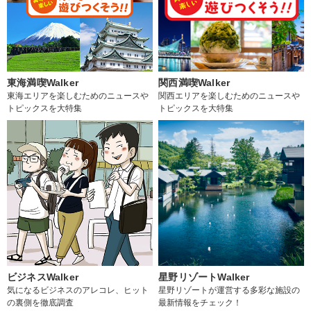
東海満喫Walker
関西満喫Walker
東海エリアを楽しむためのニュースや
関西エリアを楽しむためのニュースや
トピックスを大特集
トピックスを大特集
ビジネスWalker
星野リゾートWalker
気になるビジネスのアレコレ、ヒット
星野リゾートが運営する多彩な施設の
の裏側を徹底調査
最新情報をチェック！