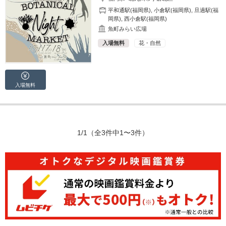
平和通駅(福岡県)
,
小倉駅(福岡県)
,
旦過駅(福
岡県)
,
西小倉駅(福岡県)
魚町みらい広場
入場無料
花・自然
入場無料
1/1
（全3件中1〜3件）