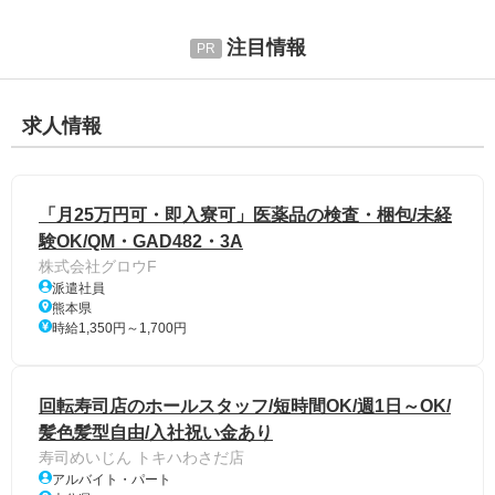
注目情報
求人情報
「月25万円可・即入寮可」医薬品の検査・梱包/未経
験OK/QM・GAD482・3A
株式会社グロウF
派遣社員
熊本県
時給1,350円～1,700円
回転寿司店のホールスタッフ/短時間OK/週1日～OK/
髪色髪型自由/入社祝い金あり
寿司めいじん トキハわさだ店
アルバイト・パート