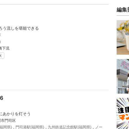
編集
ろう流しを堪能できる
市
)
橋下流
火
6
にあかりを灯そう
州市門司区
福岡県)
,
門司港駅(福岡県)
,
九州鉄道記念館駅(福岡県)
,
ノー