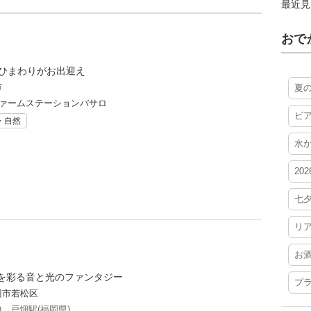
最近見
おで
のひまわりがお出迎え
市
夏
ファームステーションバサロ
ビ
・自然
水
20
七
リ
お
を彩る音と光のファンタジー
プ
州市若松区
)
,
戸畑駅(福岡県)