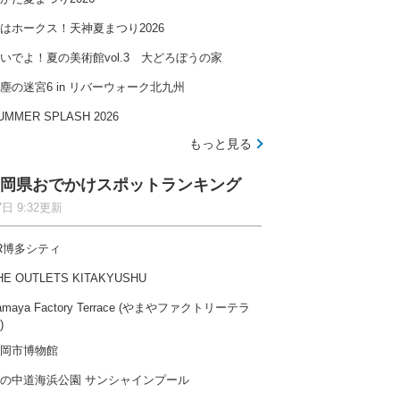
はホークス！天神夏まつり2026
いでよ！夏の美術館vol.3 大どろぼうの家
塵の迷宮6 in リバーウォーク北九州
UMMER SPLASH 2026
もっと見る
岡県おでかけスポットランキング
7日 9:32更新
R博多シティ
HE OUTLETS KITAKYUSHU
amaya Factory Terrace (やまやファクトリーテラ
)
岡市博物館
の中道海浜公園 サンシャインプール