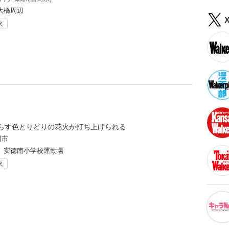
大橋周辺
火
らす色とりどりの花火が打ち上げられる
川市
、安徳南小学校運動場
火