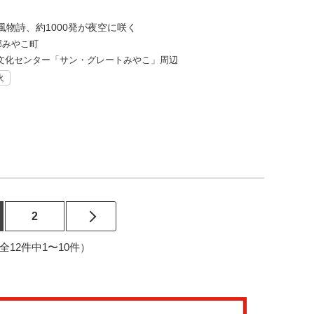
風物詩、約1000発が夜空に咲く
郡みやこ町
文化センター「サン・グレートみやこ」周辺
火
2
2（全12件中1〜10件）