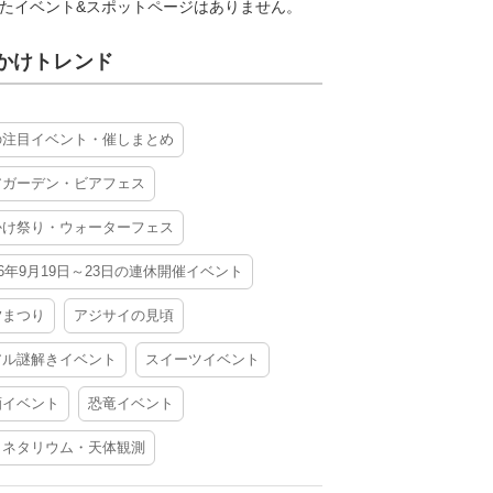
たイベント&スポットページはありません。
かけトレンド
の注目イベント・催しまとめ
アガーデン・ビアフェス
かけ祭り・ウォーターフェス
26年9月19日～23日の連休開催イベント
夕まつり
アジサイの見頃
アル謎解きイベント
スイーツイベント
酒イベント
恐竜イベント
ラネタリウム・天体観測