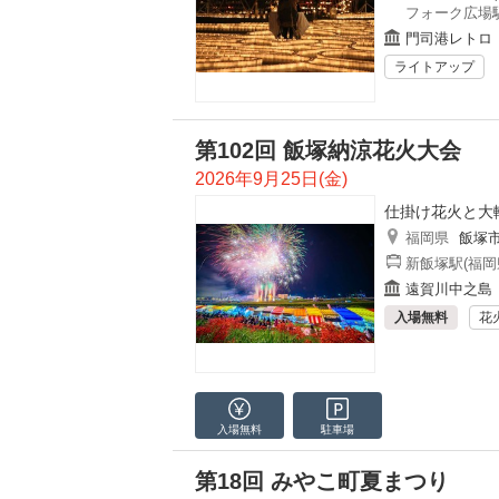
フォーク広場駅
門司港レトロ
ライトアップ
第102回 飯塚納涼花火大会
2026年9月25日(金)
仕掛け花火と大
福岡県
飯塚
新飯塚駅(福岡
遠賀川中之島
入場無料
花
入場無料
駐車場
第18回 みやこ町夏まつり