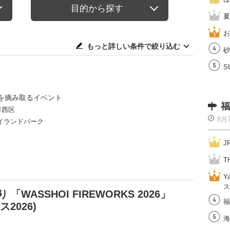
目的から探す
夏
お
もっと詳しい条件で絞り込む
砂
S
を摘み取るイベント
福
市西区
8月
イランドパーク
J
T
Y
ス
WASSHOI FIREWORKS 2026」
福
2026)
海