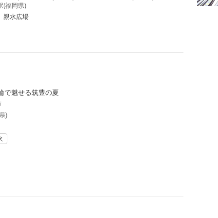
(福岡県)
 親水広場
輪で魅せる筑豊の夏
市
県)
火