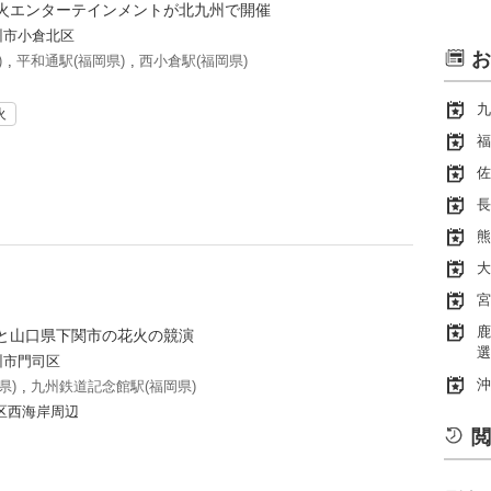
火エンターテインメントが北九州で開催
州市小倉北区
お
)
,
平和通駅(福岡県)
,
西小倉駅(福岡県)
九
火
福
佐
長
熊
大
宮
鹿
と山口県下関市の花火の競演
選
州市門司区
沖
県)
,
九州鉄道記念館駅(福岡県)
区西海岸周辺
閲