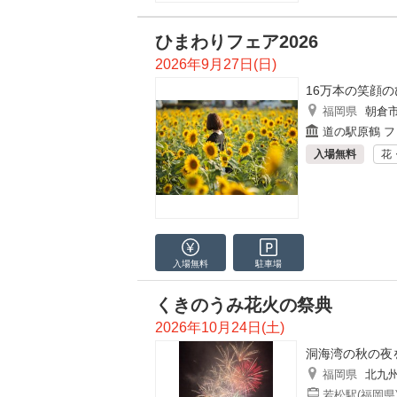
ひまわりフェア2026
2026年9月27日(日)
16万本の笑顔
福岡県
朝倉
道の駅原鶴 
入場無料
花
入場無料
駐車場
くきのうみ花火の祭典
2026年10月24日(土)
洞海湾の秋の夜
福岡県
北九
若松駅(福岡県