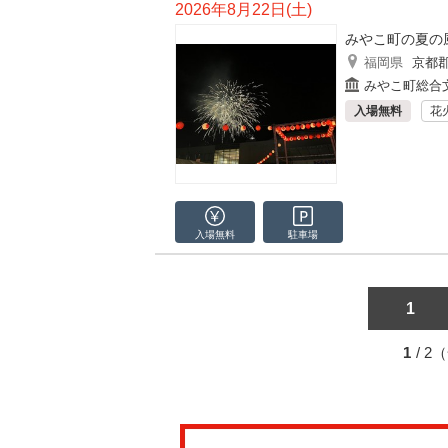
2026年8月22日(土)
みやこ町の夏の
福岡県
京都
みやこ町総合
入場無料
花
入場無料
駐車場
1
1
/ 