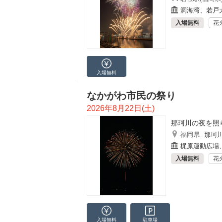
洞海湾、若戸
入場無料
花
入場無料
なかがわ市民の祭り
2026年8月22日(土)
那珂川の夜を照
福岡県
那珂
梶原運動広場
入場無料
花
入場無料
駐車場