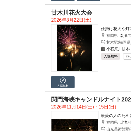
甘木川花火大会
2026年8月22日(土)
仕掛け花火や灯
福岡県
朝倉
甘木駅(福岡県
小石原川甘木
入場無料
花
入場無料
関門海峡キャンドルナイト202
2026年11月14日(土)・15日(日)
最愛の人のため
福岡県
北九
出光美術館駅(