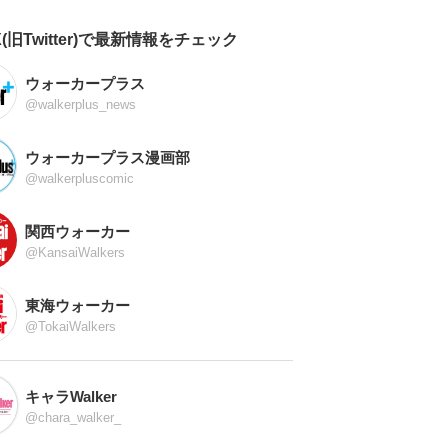
X(旧Twitter)で最新情報をチェック
ウォーカープラス
@walkerplus_news
ウォーカープラス漫画部
@walkerpluscomic
関西ウォーカー
@KansaiWalkers
東海ウォーカー
@TokaiWalkers
キャラWalker
@chara_walker_