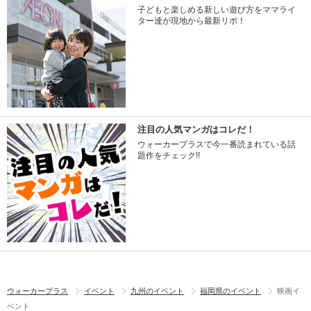
子どもと楽しめる新しい遊び方をママライ
ター達が現地から最新リポ！
注目の人気マンガはコレだ！
ウォーカープラスで今一番読まれている話
題作をチェック!!
ウォーカープラス
イベント
九州のイベント
福岡県のイベント
映画イ
ベント