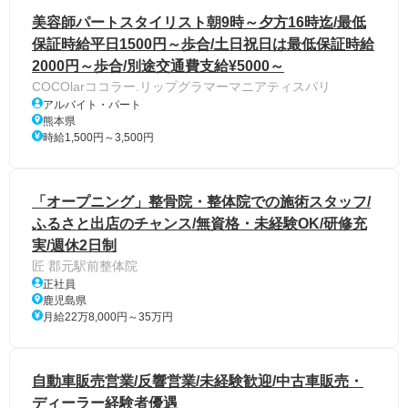
美容師パートスタイリスト朝9時～夕方16時迄/最低
保証時給平日1500円～歩合/土日祝日は最低保証時給
2000円～歩合/別途交通費支給¥5000～
COCOlarココラー.リップグラマーマニアティスパリ
アルバイト・パート
熊本県
時給1,500円～3,500円
「オープニング」整骨院・整体院での施術スタッフ/
ふるさと出店のチャンス/無資格・未経験OK/研修充
実/週休2日制
匠 郡元駅前整体院
正社員
鹿児島県
月給22万8,000円～35万円
自動車販売営業/反響営業/未経験歓迎/中古車販売・
ディーラー経験者優遇