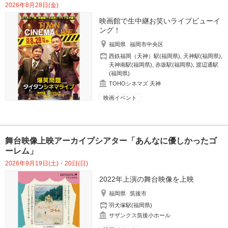
2026年8月28日(金)
映画館で生中継お笑いライブビューイ
ング！
福岡県
福岡市中央区
西鉄福岡（天神）駅(福岡県)
,
天神駅(福岡県)
,
天神南駅(福岡県)
,
赤坂駅(福岡県)
,
渡辺通駅
(福岡県)
TOHOシネマズ 天神
映画イベント
舞台映像上映アーカイブシアター「あんなに優しかったゴ
ーレム」
2026年9月19日(土)・20日(日)
2022年上演の舞台映像を上映
福岡県
筑後市
羽犬塚駅(福岡県)
サザンクス筑後小ホール