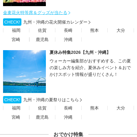
金麦花火特等席＆グッズが当たる
CHECK!
九州・沖縄の花火開催カレンダー
福岡
佐賀
長崎
熊本
大分
宮崎
鹿児島
沖縄
夏休み特集2026【九州・沖縄】
ウォーカー編集部がおすすめする、この夏
の楽しみ方を紹介。夏休みイベント＆おで
かけスポット情報が盛りだくさん！
CHECK!
九州・沖縄の夏祭りはこちら
福岡
佐賀
長崎
熊本
大分
宮崎
鹿児島
沖縄
おでかけ特集