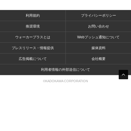
利用規約
プライバシーポリシー
推奨環境
お問い合わせ
ウォーカープラスとは
Webプッシュ通知について
プレスリリース・情報提供
媒体資料
広告掲載について
会社概要
利用者情報の外部送信について
©KADOKAWA CORPORATION