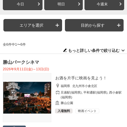
今日
明日
今週末
エリアを選択
目的から探す
全6件中1〜6件
もっと詳しい条件で絞り込む
勝山パークシネマ
2026年9月11日(金)～13日(日)
お酒を片手に映画を見よう！
福岡県
北九州市小倉北区
旦過駅(福岡県)
,
平和通駅(福岡県)
,
西小倉駅
(福岡県)
勝山公園
入場無料
映画イベント