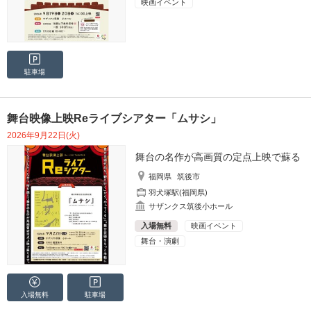
映画イベント
駐車場
舞台映像上映Reライブシアター「ムサシ」
2026年9月22日(火)
舞台の名作が高画質の定点上映で蘇る
福岡県
筑後市
羽犬塚駅(福岡県)
サザンクス筑後小ホール
入場無料
映画イベント
舞台・演劇
入場無料
駐車場