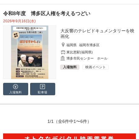
令和8年度 博多区人権を考えるつどい
2026年9月16日(水)
大反響のテレビドキュメンタリーを映
画化
福岡県
福岡市博多区
東比恵駅(福岡県)
博多市民センター ホール
入場無料
映画イベント
入場無料
駐車場
1/1
（全6件中1〜6件）