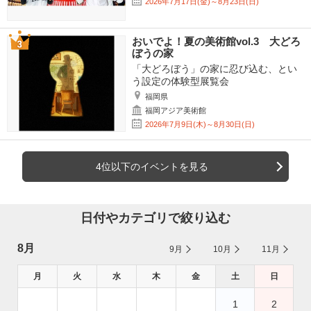
2026年7月17日(金)～8月23日(日)
おいでよ！夏の美術館vol.3 大どろ
ぼうの家
「大どろぼう」の家に忍び込む、とい
う設定の体験型展覧会
福岡県
福岡アジア美術館
2026年7月9日(木)～8月30日(日)
4位以下のイベントを見る
日付やカテゴリで絞り込む
8月
9月
10月
11月
月
火
水
木
金
土
日
1
2