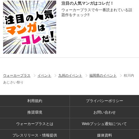
注目の人気マンガはコレだ！
ウォーカープラスで今一番読まれている話
題作をチェック!!
ウォーカープラス
イベント
九州のイベント
福岡県のイベント
枝川内
あじさい祭り
利用規約
プライバシーポリシー
推奨環境
お問い合わせ
ウォーカープラスとは
Webプッシュ通知について
プレスリリース・情報提供
媒体資料