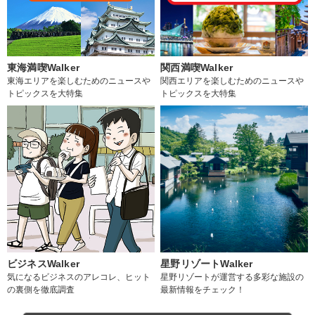
東海満喫Walker
関西満喫Walker
東海エリアを楽しむためのニュースや
関西エリアを楽しむためのニュースや
トピックスを大特集
トピックスを大特集
ビジネスWalker
星野リゾートWalker
気になるビジネスのアレコレ、ヒット
星野リゾートが運営する多彩な施設の
の裏側を徹底調査
最新情報をチェック！