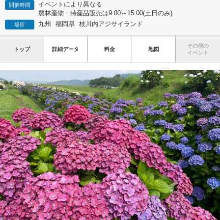
イベントにより異なる
開催時間
農林産物・特産品販売は9:00～15:00(土日のみ)
九州
福岡県
枝川内アジサイランド
場所
その他の
トップ
詳細データ
料金
地図
イベント