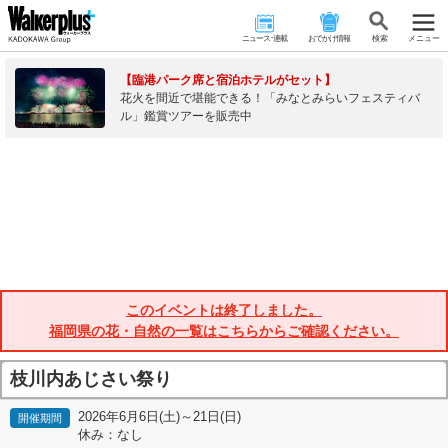
ニュース･連載
おでかけ情報
検 索
メニュー
【臨港パーク席と宿泊ホテルがセット】
花火を間近で堪能できる！「みなとみらいフェスティバ
ル」鑑賞ツアーを販売中
このイベントは終了しました。
福岡県の花・自然の一覧はこちらからご確認ください。
枝川内あじさい祭り
2026年6月6日(土)～21日(日)
開催期間
休み：なし