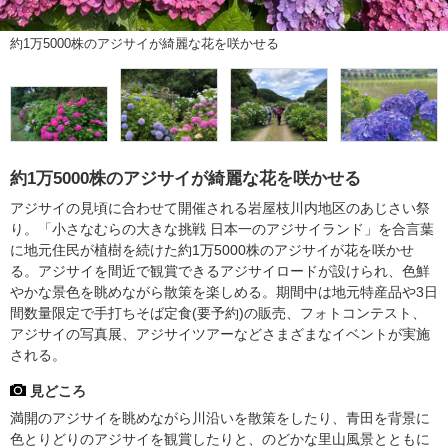
約1万5000株のアジサイが綺麗な花を咲かせる
約1万5000株のアジサイが綺麗な花を咲かせる
アジサイの見頃に合わせて開催される岩屋枝川内地区のあじさい祭
り。「小さなむらの大きな挑戦 日本一のアジサイランド」を合言葉
に地元住民が植樹を続けた約1万5000株のアジサイが花を咲かせ
る。アジサイを間近で観賞できるアジサイロードが設けられ、色鮮
やかな景色を眺めながら散策を楽しめる。期間中は地元特産品や3日
間数量限定で手打ちそば定食(要予約)の販売、フォトコンテスト、
アジサイの写真展、アジサイツアーなどさまざまなイベントが実施
される。
見どころ
満開のアジサイを眺めながら川沿いを散策をしたり、青田を背景に
色とりどりのアジサイを観賞したりと、のどかな里山風景とともに