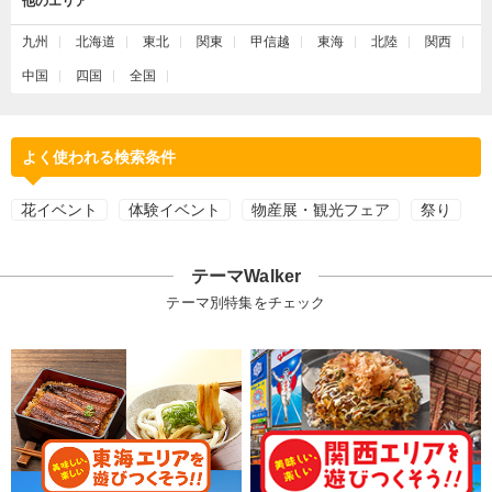
他のエリア
九州
北海道
東北
関東
甲信越
東海
北陸
関西
中国
四国
全国
よく使われる検索条件
花イベント
体験イベント
物産展・観光フェア
祭り
テーマWalker
テーマ別特集をチェック