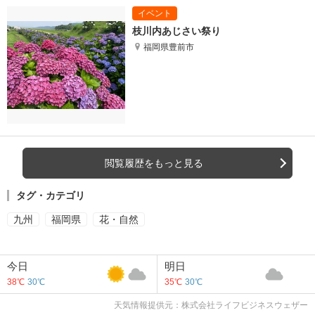
枝川内あじさい祭り
福岡県豊前市
閲覧履歴をもっと見る
タグ・カテゴリ
九州
福岡県
花・自然
今日
明日
38℃
30℃
35℃
30℃
天気情報提供元：株式会社ライフビジネスウェザー