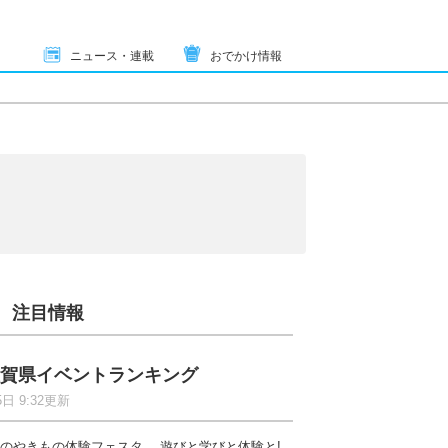
ニュース・連載
おでかけ情報
注目情報
賀県イベントランキング
5日 9:32更新
のやきもの体験フェスタ 遊びと学びと体験と!