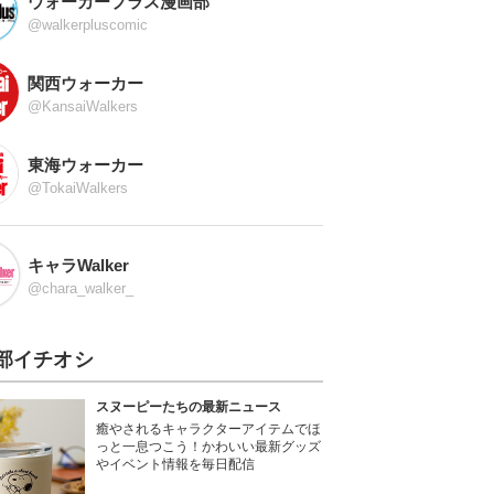
ウォーカープラス漫画部
@walkerpluscomic
関西ウォーカー
@KansaiWalkers
東海ウォーカー
@TokaiWalkers
キャラWalker
@chara_walker_
部イチオシ
スヌーピーたちの最新ニュース
癒やされるキャラクターアイテムでほ
っと一息つこう！かわいい最新グッズ
やイベント情報を毎日配信