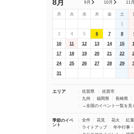
8月
9月
10月
11
月
火
水
木
金
土
1
3
4
5
6
7
8
10
11
12
13
14
15
17
18
19
20
21
22
24
25
26
27
28
29
31
エリア
佐賀県
佐賀市
九州
福岡県
長崎県
→全国のイベント一覧を見
全件
花見
花火
紅
季節のイベ
ント
ライトアップ
年中行事