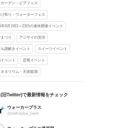
アガーデン・ビアフェス
かけ祭り・ウォーターフェス
26年9月19日～23日の連休開催イベント
夕まつり
アジサイの見頃
アル謎解きイベント
スイーツイベント
酒イベント
恐竜イベント
ラネタリウム・天体観測
X(旧Twitter)で最新情報をチェック
ウォーカープラス
@walkerplus_news