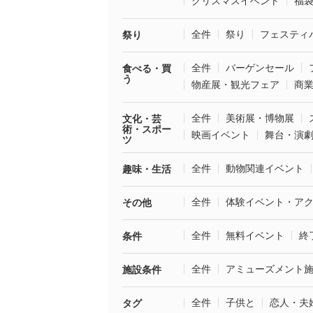
クリスマスイベント
福
全件
祭り
フェスティ
祭り
全件
バーゲンセール
食べる・買
う
物産展・観光フェア
商
全件
美術展・博物展
文化・芸
術・スポー
映画イベント
舞台・演
ツ
全件
動物関連イベント
趣味・生活
全件
体験イベント・ア
その他
全件
無料イベント
終
条件
全件
アミューズメント
施設条件
全件
子供と
恋人・夫
タグ