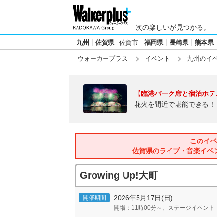
次の楽しいが見つかる。
九州
佐賀県
佐賀市
福岡県
長崎県
熊本県
ウォーカープラス
イベント
九州のイ
【臨港パーク席と宿泊ホテ
花火を間近で堪能できる！
このイベ
佐賀県のライブ・音楽イベ
Growing Up!大町
2026年5月17日(日)
開催期間
開場：11時00分～、ステージイベント