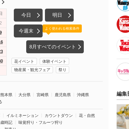
月
日
今日
明日
2
よく使われる検索条件
今週末
9
16
8月すべてのイベント
23
30
花イベント
体験イベント
物産展・観光フェア
祭り
編集
熊本県
大分県
宮崎県
鹿児島県
沖縄県
る
葉
イルミネーション
カウントダウン
花・自然
・歳時記
味覚狩り・フルーツ狩り