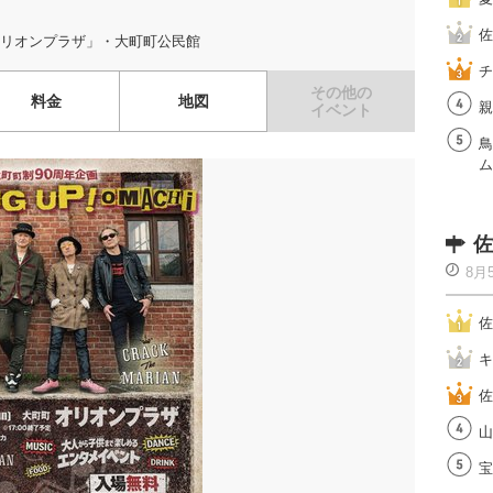
佐
リオンプラザ」・大町町公民館
チ
その他の
料金
地図
親
イベント
鳥
ム
佐
8月
佐
キ
佐
山
宝