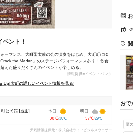
お
佐
イベント！
閲
フォーマンス、大町聖太鼓の会の演奏をはじめ、大町町にゆ
ck the Marian」のステージパフォーマンスあり！ 飲食
を超えた盛りだくさんのイベントが楽しめる。
情報提供=イベントバンク
ng Up!大町の詳しいイベント情報を見る]
おで
町町公民館
[地図]
本日
明日
38℃
37℃
30℃
29℃
夏
天気情報提供元：株式会社ライフビジネスウェザー