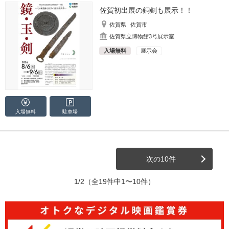
佐賀初出展の銅剣も展示！！
佐賀県
佐賀市
佐賀県立博物館3号展示室
入場無料
展示会
入場無料
駐車場
次の10件
1/2
（全19件中1〜10件）