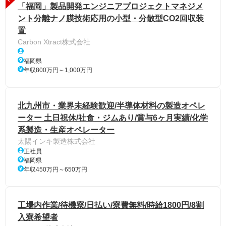
「福岡」製品開発エンジニアプロジェクトマネジメ
ント分離ナノ膜技術応用の小型・分散型CO2回収装
置
Carbon Xtract株式会社
福岡県
年収800万円～1,000万円
北九州市・業界未経験歓迎/半導体材料の製造オペレ
ーター 土日祝休/社食・ジムあり/賞与6ヶ月実績/化学
系製造・生産オペレーター
太陽インキ製造株式会社
正社員
福岡県
年収450万円～650万円
工場内作業/待機寮/日払い/寮費無料/時給1800円/8割
入寮希望者