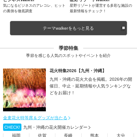
気になるビジネスのアレコレ、ヒット
星野リゾートが運営する多彩な施設の
の裏側を徹底調査
最新情報をチェック！
テーマwalkerをもっと見る
季節特集
季節を感じる人気のスポットやイベントを紹介
花火特集2026【九州・沖縄】
九州・沖縄の花火大会を掲載。2026年の開
催日、中止・延期情報や人気ランキングな
どをお届け！
金麦花火特等席＆グッズが当たる
CHECK!
九州・沖縄の花火開催カレンダー
福岡
佐賀
長崎
熊本
大分