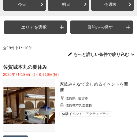
今日
明日
今週末
エリアを選択
目的から探す
全19件中1〜10件
もっと詳しい条件で絞り込む
佐賀城本丸の夏休み
2026年7月18日(土)～8月16日(日)
家族みんなで楽しめるイベントを開
催！
佐賀県
佐賀市
佐賀城本丸歴史館
体験イベント・アクティビティ