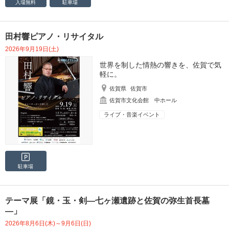
入場無料
駐車場
田村響ピアノ・リサイタル
2026年9月19日(土)
世界を制した情熱の響きを、佐賀で気
軽に。
佐賀県
佐賀市
佐賀市文化会館 中ホール
ライブ・音楽イベント
駐車場
テーマ展「鏡・玉・剣―七ヶ瀬遺跡と佐賀の弥生首長墓
―」
2026年8月6日(木)～9月6日(日)