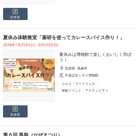
駐車場
夏休み体験教室「薬研を使ってカレースパイス作り！」
2026年7月25日(土)～8月23日(日)
夏休みは博物館で楽しくおいしく学ぼ
う！
佐賀県
鳥栖市
中冨記念くすり博物館
グルメ・フードフェス
体験イベント・アクティビティ
駐車場
第６回 風祭（かぜまつり）