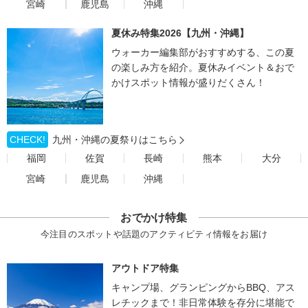
宮崎
鹿児島
沖縄
夏休み特集2026【九州・沖縄】
ウォーカー編集部がおすすめする、この夏
の楽しみ方を紹介。夏休みイベント＆おで
かけスポット情報が盛りだくさん！
CHECK!
九州・沖縄の夏祭りはこちら
福岡
佐賀
長崎
熊本
大分
宮崎
鹿児島
沖縄
おでかけ特集
今注目のスポットや話題のアクティビティ情報をお届け
アウトドア特集
キャンプ場、グランピングからBBQ、アス
レチックまで！非日常体験を存分に堪能で