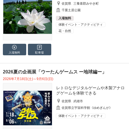
佐賀県
三養基郡みやき町
千栗土居公園
入場無料
体験イベント・アクティビティ
花・自然
入場無料
駐車場
2026夏の企画展「ウーたんゲームス ー地球編ー」
2026年7月18日(土)～9月6日(日)
レトロなデジタルゲームや木製アナロ
グゲームを体験できる
佐賀県
武雄市
佐賀県立宇宙科学館《ゆめぎんが》
体験イベント・アクティビティ