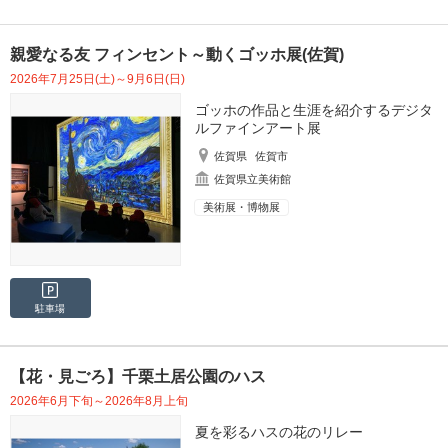
親愛なる友 フィンセント～動くゴッホ展(佐賀)
2026年7月25日(土)～9月6日(日)
ゴッホの作品と生涯を紹介するデジタ
ルファインアート展
佐賀県
佐賀市
佐賀県立美術館
美術展・博物展
駐車場
【花・見ごろ】千栗土居公園のハス
2026年6月下旬～2026年8月上旬
夏を彩るハスの花のリレー