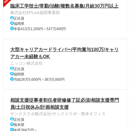
臨床工学技士/常勤/治験/複数名募集/月給30万円以上
株式会社EPLink福岡事業部
正社員
福岡県
年収413万1,200円～537万400円
大型キャリアカードライバー/平均賞与100万/キャリ
アカー未経験もOK
ニッコン株式会社
正社員
福岡県
月給26万5,000円～36万5,000円
相談支援従事者初任者研修修了証必須/相談支援専門
員/土日祝休み/計画相談支援
サンクスラボ株式会社/サンクスラボ・熊本オフィス
正社員
熊本県
年収384万円～