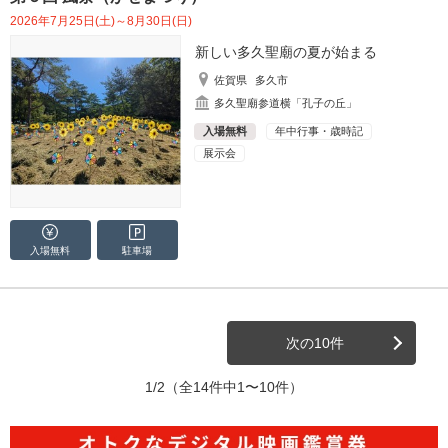
2026年7月25日(土)～8月30日(日)
新しい多久聖廟の夏が始まる
佐賀県
多久市
多久聖廟参道横「孔子の丘」
入場無料
年中行事・歳時記
展示会
入場無料
駐車場
次の10件
1/2
（全14件中1〜10件）