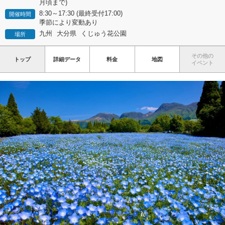
月頃まで)
8:30～17:30 (最終受付17:00)
開催時間
季節により変動あり
九州
大分県
くじゅう花公園
場所
その他の
トップ
詳細データ
料金
地図
イベント