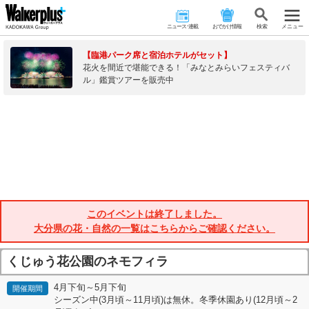
ニュース･連載
おでかけ情報
検 索
メニュー
【臨港パーク席と宿泊ホテルがセット】
花火を間近で堪能できる！「みなとみらいフェスティバ
ル」鑑賞ツアーを販売中
このイベントは終了しました。
大分県の花・自然の一覧はこちらからご確認ください。
くじゅう花公園のネモフィラ
4月下旬～5月下旬
開催期間
シーズン中(3月頃～11月頃)は無休。冬季休園あり(12月頃～2