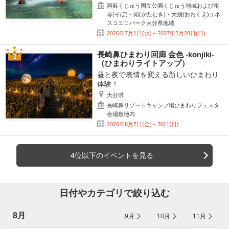
阿蘇くじゅう国立公園くじゅう地域および祖
母(そぼ)・傾(かたむき)・大崩(おおくえ)ユネ
スコエコパーク大分県地域
2026年7月1日(水)～2027年2月28日(日)
長崎鼻ひまわり回廊 金色 -konjiki-
（ひまわりライトアップ）
昼と夜で表情を変える新しいひまわり
体験！
大分県
長崎鼻リゾートキャンプ場ひまわりフェスタ
会場敷地内
2026年8月7日(金)～30日(日)
4位以下のイベントを見る
日付やカテゴリで絞り込む
8月
9月
10月
11月