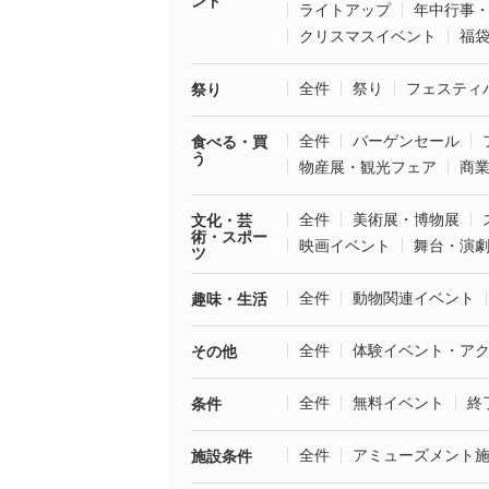
ント
ライトアップ
年中行事
クリスマスイベント
福
全件
祭り
フェスティ
祭り
全件
バーゲンセール
食べる・買
う
物産展・観光フェア
商
全件
美術展・博物展
文化・芸
術・スポー
映画イベント
舞台・演
ツ
全件
動物関連イベント
趣味・生活
全件
体験イベント・ア
その他
全件
無料イベント
終
条件
全件
アミューズメント
施設条件