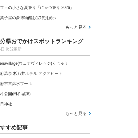
フェの小さな夏祭り「にゃつ祭り 2026」
菓子屋の夢博物館お宝特別展示
もっと見る
分県おでかけスポットランキング
6日 9:32更新
enavillage(ウェナヴィレッジ)くじゅう
府温泉 杉乃井ホテル アクアビート
府市営温水プール
杵公園(臼杵城跡)
日神社
もっと見る
すすめ記事