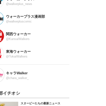
@walkerplus_news
ウォーカープラス漫画部
@walkerpluscomic
関西ウォーカー
@KansaiWalkers
東海ウォーカー
@TokaiWalkers
キャラWalker
@chara_walker_
部イチオシ
スヌーピーたちの最新ニュース