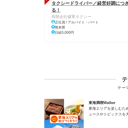
タクシードライバー／経営好調につ
る！
有限会社健軍タクシー
正社員 / アルバイト・パート
熊本県
日給5,000円
テ
テー
東海満喫Walker
東海エリアを楽しむた
ュースやトピックスを