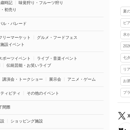
・歳時記
味覚狩り・フルーツ狩り
袋・初売り
夏
ビ
バル・パレード
水
フリーマーケット
グルメ・フードフェス
業施設イベント
20
七
スポーツイベント
ライブ・音楽イベント
劇
伝統芸能・お笑いライブ
リ
講演会・トークショー
展示会
アニメ・ゲーム
お
プ
クティビティ
その他のイベント
了間際
施設
ショッピング施設