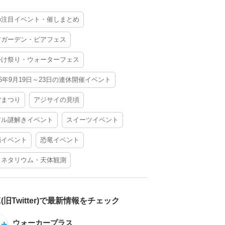
の注目イベント・催しまとめ
アガーデン・ビアフェス
かけ祭り・ウォーターフェス
26年9月19日～23日の連休開催イベント
夕まつり
アジサイの見頃
アル謎解きイベント
スイーツイベント
酒イベント
恐竜イベント
ラネタリウム・天体観測
X(旧Twitter)で最新情報をチェック
ウォーカープラス