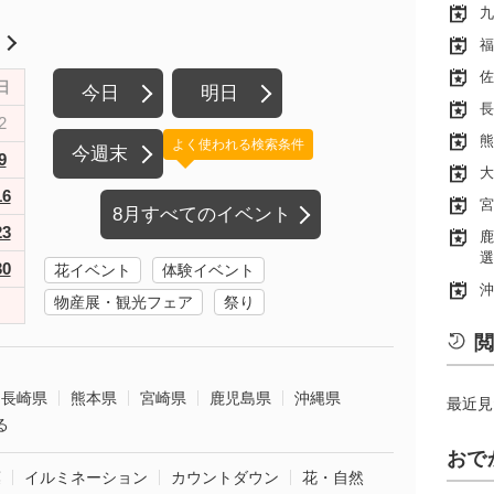
九
月
福
佐
日
今日
明日
長
2
熊
よく使われる検索条件
今週末
9
大
16
宮
8月すべてのイベント
23
鹿
選
30
花イベント
体験イベント
沖
物産展・観光フェア
祭り
閲
長崎県
熊本県
宮崎県
鹿児島県
沖縄県
最近見
る
おで
葉
イルミネーション
カウントダウン
花・自然