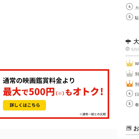
カ
駄
大
8月
W
別
別
臼
春
お