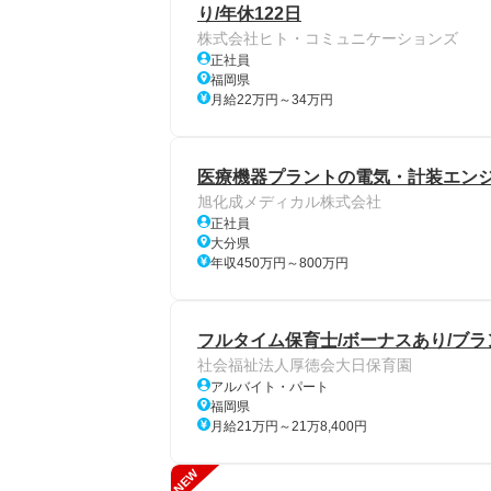
り/年休122日
株式会社ヒト・コミュニケーションズ
正社員
福岡県
月給22万円～34万円
医療機器プラントの電気・計装エン
旭化成メディカル株式会社
正社員
大分県
年収450万円～800万円
フルタイム保育士/ボーナスあり/ブ
社会福祉法人厚徳会大日保育園
アルバイト・パート
福岡県
月給21万円～21万8,400円
NEW