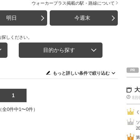
ウォーカープラス掲載の駅・路線について
明日
今週末
お探しください。
目的から探す
もっと詳しい条件で絞り込む
大
1
8月
1（全0件中1〜0件）
く
ソ
2
第