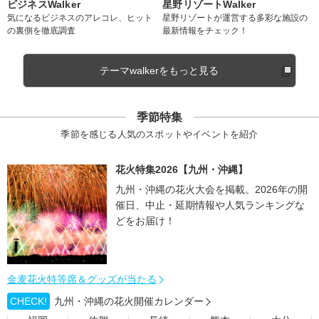
ビジネスWalker
星野リゾートWalker
気になるビジネスのアレコレ、ヒット
星野リゾートが運営する多彩な施設の
の裏側を徹底調査
最新情報をチェック！
テーマwalkerをもっと見る
季節特集
季節を感じる人気のスポットやイベントを紹介
花火特集2026【九州・沖縄】
九州・沖縄の花火大会を掲載。2026年の開
催日、中止・延期情報や人気ランキングな
どをお届け！
金麦花火特等席＆グッズが当たる
CHECK!
九州・沖縄の花火開催カレンダー