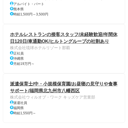
アルバイト・パート
熊本県
時給1,500円～3,500円
ホテルレストランの接客スタッフ/未経験歓迎/年間休
日120日/車通勤OK/ヒルトングループの社割あり
株式会社琉球ホテルリゾート那覇
正社員
沖縄県
月給19万円～
派遣保育士/中・小規模保育園/お昼寝の見守りや食事
サポート/福岡県北九州市八幡西区
株式会社ウィルオブ・ワーク キッズケア営業部
派遣社員
福岡県
時給1,550円～