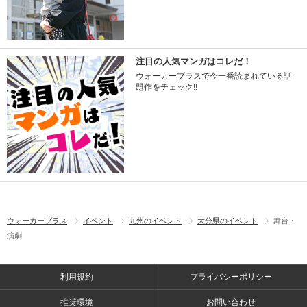
注目の人気マンガはコレだ！
ウォーカープラスで今一番読まれている話
題作をチェック!!
ウォーカープラス
イベント
九州のイベント
大分県のイベント
舞台・
演劇
利用規約
プライバシーポリシー
推奨環境
お問い合わせ