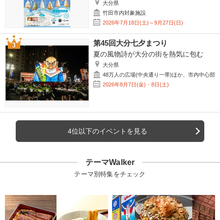
大分県
竹田市内対象施設
2026年7月18日(土)～9月27日(日)
第45回大分七夕まつり
夏の風物詩が大分の街を熱気に包む
大分県
48万人の広場(中央通り一帯)ほか、市内中心部
2026年8月7日(金)・8日(土)
4位以下のイベントを見る
テーマWalker
テーマ別特集をチェック