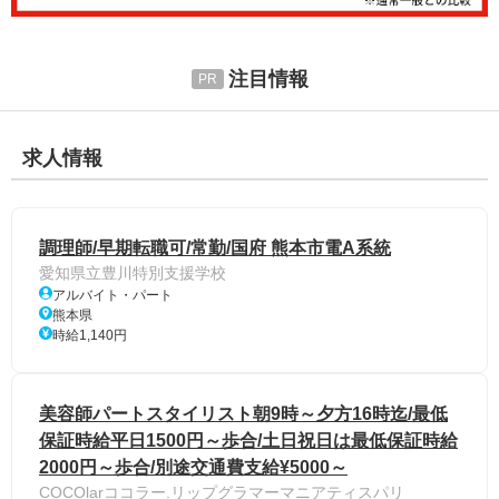
注目情報
求人情報
調理師/早期転職可/常勤/国府 熊本市電A系統
愛知県立豊川特別支援学校
アルバイト・パート
熊本県
時給1,140円
美容師パートスタイリスト朝9時～夕方16時迄/最低
保証時給平日1500円～歩合/土日祝日は最低保証時給
2000円～歩合/別途交通費支給¥5000～
COCOlarココラー.リップグラマーマニアティスパリ