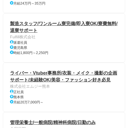
月給24万円～35万円
製造スタッフ/ワンルーム寮完備/即入寮OK/寮費無料/
退寮サポート
Fulfill株式会社
派遣社員
鹿児島県
時給1,800円～2,250円
ライバー・Vtuber事務所/衣装・メイク・撮影の企画
サポート/未経験OK/美容・ファッション好き必見
株式会社エムジー熊本
正社員
熊本県
月給20万7,000円～
管理栄養士/一般病院/精神科病院/日勤のみ