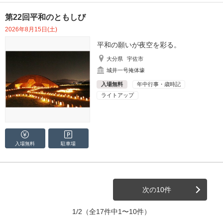
第22回平和のともしび
2026年8月15日(土)
平和の願いが夜空を彩る。
大分県
宇佐市
城井一号掩体壕
入場無料
年中行事・歳時記
ライトアップ
入場無料
駐車場
次の10件
1/2
（全17件中1〜10件）