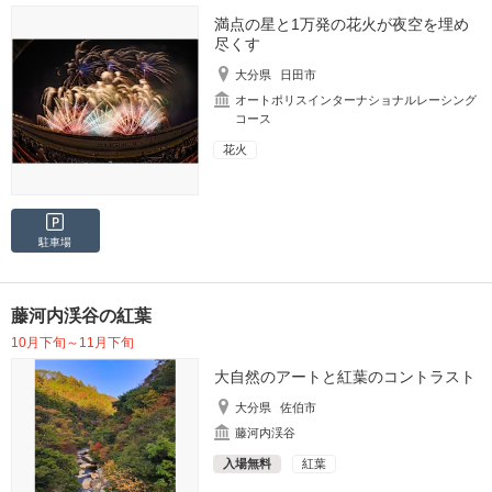
満点の星と1万発の花火が夜空を埋め
尽くす
大分県
日田市
オートポリスインターナショナルレーシング
コース
花火
駐車場
藤河内渓谷の紅葉
10月下旬～11月下旬
大自然のアートと紅葉のコントラスト
大分県
佐伯市
藤河内渓谷
入場無料
紅葉