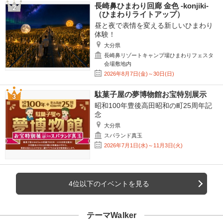
長崎鼻ひまわり回廊 金色 -konjiki-
（ひまわりライトアップ）
昼と夜で表情を変える新しいひまわり
体験！
大分県
長崎鼻リゾートキャンプ場ひまわりフェスタ
会場敷地内
2026年8月7日(金)～30日(日)
駄菓子屋の夢博物館お宝特別展示
昭和100年豊後高田昭和の町25周年記
念
大分県
スパランド真玉
2026年7月1日(水)～11月3日(火)
4位以下のイベントを見る
テーマWalker