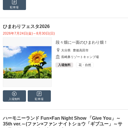
駐車場
ひまわりフェスタ2026
2026年7月24日(金)～8月30日(日)
段々畑に一面のひまわり畑！
大分県
豊後高田市
長崎鼻リゾートキャンプ場
入場無料
花・自然
入場無料
駐車場
ハーモニーランド Fun×Fan Night Show 「Give You」～
35th ver.～(ファン×ファン ナイトショウ「ギブユー」～サ