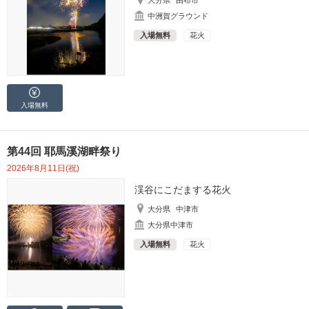
中洲賀グラウンド
入場無料
花火
入場無料
第44回 耶馬溪湖畔祭り
2026年8月11日(祝)
渓谷にこだまする花火
大分県
中津市
大分県中津市
入場無料
花火