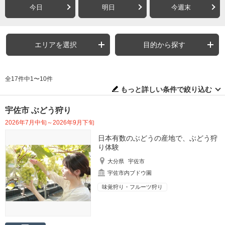
今日
明日
今週末
エリアを選択
目的から探す
全17件中1〜10件
もっと詳しい条件で絞り込む
宇佐市 ぶどう狩り
2026年7月中旬～2026年9月下旬
日本有数のぶどうの産地で、ぶどう狩
り体験
大分県
宇佐市
宇佐市内ブドウ園
味覚狩り・フルーツ狩り