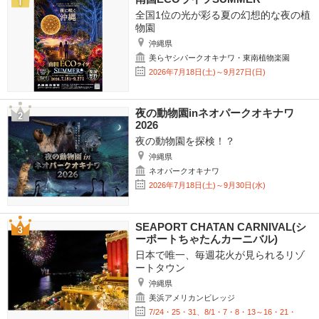
全国1位の光が彩る夏の幻想的な夜の植
物園
沖縄県
美らヤシパークオキナワ・東南植物楽園
2026年7月18日(土)～9月27日(日)
夜の動物園inネオパークオキナワ
2026
夜の動物園を探検！？
沖縄県
ネオパークオキナワ
2026年7月18日(土)～9月30日(水)
SEAPORT CHATAN CARNIVAL(シ
ーポートちゃたんカーニバル)
日本で唯一、毎週花火が見られるリゾ
ートタウン
沖縄県
美浜アメリカンビレッジ
7/24・25・31、8/1・7・8・13～16・21・