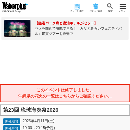
ニュース･連載
おでかけ情報
検 索
メニュー
【臨港パーク席と宿泊ホテルがセット】
花火を間近で堪能できる！「みなとみらいフェスティバ
ル」鑑賞ツアーを販売中
このイベントは終了しました。
沖縄県の花火の一覧はこちらからご確認ください。
第23回 琉球海炎祭2026
2026年4月11日(土)
開催期間
19:00～20:15(予定)
開催時間