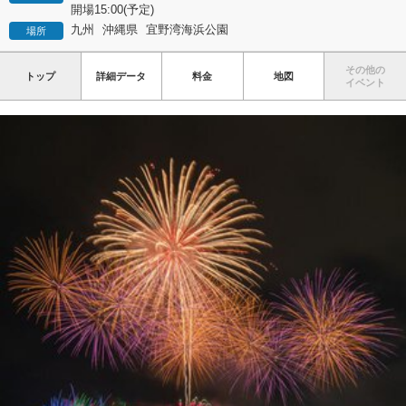
開場15:00(予定)
九州
沖縄県
宜野湾海浜公園
場所
その他の
トップ
詳細データ
料金
地図
イベント