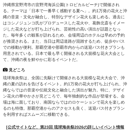
沖縄県宜野湾市の宜野湾海浜公園(トロピカルビーチ)で開催され
る。テーマは「日本で一番早く感動する夏へ」。約1万発の花火と沖
縄の音楽・文化が融合し、特別なデザイン花火も楽しめる。過去に
はコシノジュンコ氏がプロデュースした花火や、葛飾北斎をイメー
ジした花火などが打ち上げられ、芸術性の高い演出が話題となっ
た。毎年多くの観客が訪れるため、会場周辺のホテルは早めの予約
が推奨される。また、当日は周辺道路が混雑するため、徒歩やバス
での移動が便利。那覇空港や那覇市内からの送迎バス付きプランも
用意されている。日本で最も早く開催される大規模な花火大会とし
て、沖縄の夜を鮮やかに彩るイベントだ。
見どころ
琉球海炎祭は、全国に先駆けて開催される大規模な花火大会で、沖
縄の夏の訪れを告げるイベント。約1万発の花火が打ち上げられ、沖
縄ならではの音楽や伝統文化と融合した演出が魅力。特に、デザイ
ン花火の華やかさが見どころで、毎年独創的な作品が登場する。会
場は海に面しており、南国ならではのロケーションで花火を楽しめ
るのも特徴。那覇空港からのアクセスも良く、送迎バス付きプラン
を利用すればスムーズに移動できる。
[公式サイトなど、第23回 琉球海炎祭2026の詳しいイベント情報